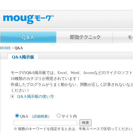
HOME
>
Q&A
Q&A掲示板
モーグのQ&A掲示板では、Excel、Word、Accessなどのマイクロソ
16種類のカテゴリが用意されています！
作成したプログラムがうまく動かない、関数が正しく計算されないな
ください！
Q＆A 掲示板の使い方
Q&A
サイト内
（
詳細検索
）
※ 複数のキーワードを指定するときは、半角スペースで区切ってください