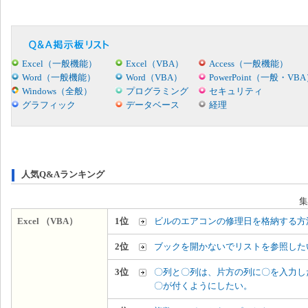
Excel（一般機能）
Excel（VBA）
Access（一般機能）
Word（一般機能）
Word（VBA）
PowerPoint（一般・VB
Windows（全般）
プログラミング
セキュリティ
グラフィック
データベース
経理
人気Q&Aランキング
集
Excel （VBA）
1位
ビルのエアコンの修理日を格納する方
2位
ブックを開かないでリストを参照した
3位
〇列と〇列は、片方の列に〇を入力し
〇が付くようにしたい。