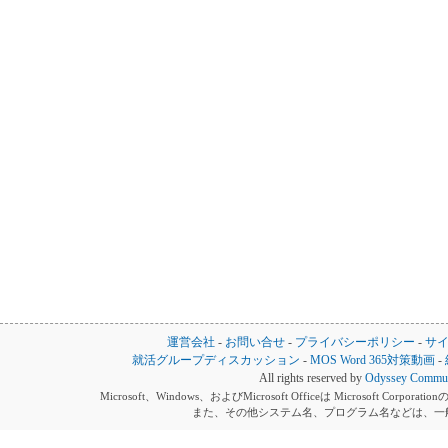
運営会社
-
お問い合せ
-
プライバシーポリシー
-
サ
就活グループディスカッション
-
MOS Word 365対策動画
-
All rights reserved by
Odyssey Communi
Microsoft、Windows、およびMicrosoft Officeは Microsoft 
また、その他システム名、プログラム名などは、一