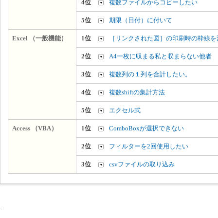
4位
複数ファイルからコピーしたい
5位
期限（日付）に付いて
Excel （一般機能）
1位
［リンクされた図］の印刷時の枠線を
2位
A4一枚に収まる私と収まらない他者
3位
複数列の１列を合計したい。
4位
複数shiftの集計方法
5位
エクセル式
Access （VBA）
1位
ComboBoxが選択できない
2位
フィルターを2回使用したい
3位
csvファイルの取り込み