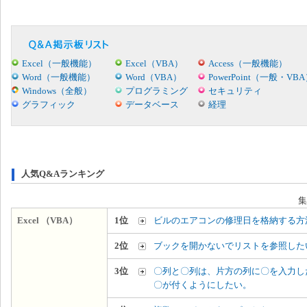
Excel（一般機能）
Excel（VBA）
Access（一般機能）
Word（一般機能）
Word（VBA）
PowerPoint（一般・VB
Windows（全般）
プログラミング
セキュリティ
グラフィック
データベース
経理
人気Q&Aランキング
集
Excel （VBA）
1位
ビルのエアコンの修理日を格納する方
2位
ブックを開かないでリストを参照した
3位
〇列と〇列は、片方の列に〇を入力し
〇が付くようにしたい。