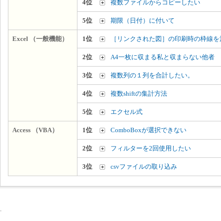
4位
複数ファイルからコピーしたい
5位
期限（日付）に付いて
Excel （一般機能）
1位
［リンクされた図］の印刷時の枠線を
2位
A4一枚に収まる私と収まらない他者
3位
複数列の１列を合計したい。
4位
複数shiftの集計方法
5位
エクセル式
Access （VBA）
1位
ComboBoxが選択できない
2位
フィルターを2回使用したい
3位
csvファイルの取り込み