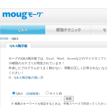
HOME
>
Q&A
Q&A掲示板
モーグのQ&A掲示板では、Excel、Word、Accessなどのマイクロソ
16種類のカテゴリが用意されています！
作成したプログラムがうまく動かない、関数が正しく計算されないな
ください！
Q＆A 掲示板の使い方
Q&A
サイト内
（
詳細検索
）
※ 複数のキーワードを指定するときは、半角スペースで区切ってください