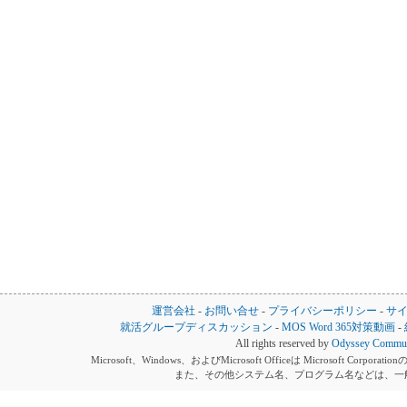
運営会社
-
お問い合せ
-
プライバシーポリシー
-
サ
就活グループディスカッション
-
MOS Word 365対策動画
-
All rights reserved by
Odyssey Communi
Microsoft、Windows、およびMicrosoft Officeは Microsoft 
また、その他システム名、プログラム名などは、一