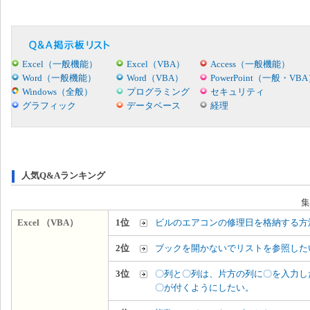
Excel（一般機能）
Excel（VBA）
Access（一般機能）
Word（一般機能）
Word（VBA）
PowerPoint（一般・VB
Windows（全般）
プログラミング
セキュリティ
グラフィック
データベース
経理
人気Q&Aランキング
集
Excel （VBA）
1位
ビルのエアコンの修理日を格納する方
2位
ブックを開かないでリストを参照した
3位
〇列と〇列は、片方の列に〇を入力し
〇が付くようにしたい。