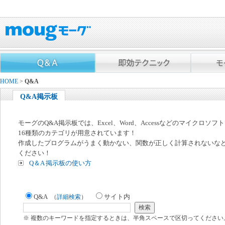
HOME
>
Q&A
Q&A掲示板
モーグのQ&A掲示板では、Excel、Word、Accessなどのマイクロソ
16種類のカテゴリが用意されています！
作成したプログラムがうまく動かない、関数が正しく計算されないな
ください！
Q＆A 掲示板の使い方
Q&A
サイト内
（
詳細検索
）
※ 複数のキーワードを指定するときは、半角スペースで区切ってください