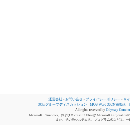
運営会社
-
お問い合せ
-
プライバシーポリシー
-
サ
就活グループディスカッション
-
MOS Word 365対策動画
-
All rights reserved by
Odyssey Communi
Microsoft、Windows、およびMicrosoft Officeは Microsoft 
また、その他システム名、プログラム名などは、一