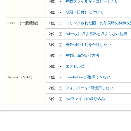
4位
複数ファイルからコピーしたい
5位
期限（日付）に付いて
Excel （一般機能）
1位
［リンクされた図］の印刷時の枠線を
2位
A4一枚に収まる私と収まらない他者
3位
複数列の１列を合計したい。
4位
複数shiftの集計方法
5位
エクセル式
Access （VBA）
1位
ComboBoxが選択できない
2位
フィルターを2回使用したい
3位
csvファイルの取り込み