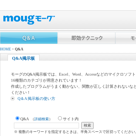
HOME
>
Q&A
Q&A掲示板
モーグのQ&A掲示板では、Excel、Word、Accessなどのマイクロソ
16種類のカテゴリが用意されています！
作成したプログラムがうまく動かない、関数が正しく計算されないな
ください！
Q＆A 掲示板の使い方
Q&A
サイト内
（
詳細検索
）
※ 複数のキーワードを指定するときは、半角スペースで区切ってください