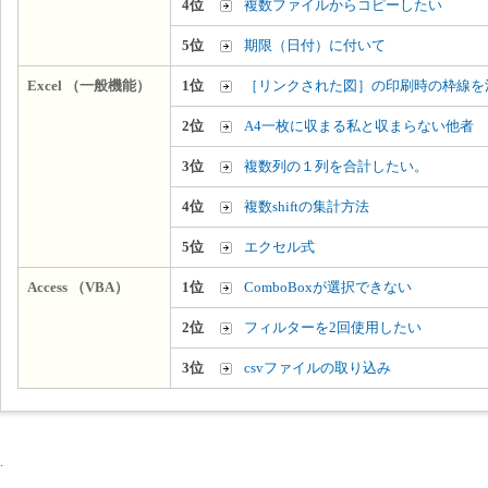
4位
複数ファイルからコピーしたい
5位
期限（日付）に付いて
Excel （一般機能）
1位
［リンクされた図］の印刷時の枠線を
2位
A4一枚に収まる私と収まらない他者
3位
複数列の１列を合計したい。
4位
複数shiftの集計方法
5位
エクセル式
Access （VBA）
1位
ComboBoxが選択できない
2位
フィルターを2回使用したい
3位
csvファイルの取り込み