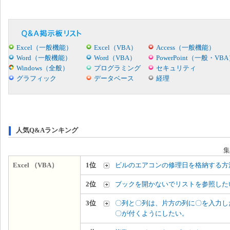
Excel（一般機能）
Excel（VBA）
Access（一般機能）
Word（一般機能）
Word（VBA）
PowerPoint（一般・VB
Windows（全般）
プログラミング
セキュリティ
グラフィック
データベース
経理
人気Q&Aランキング
集
Excel （VBA）
1位
ビルのエアコンの修理日を格納する方
2位
ブックを開かないでリストを参照した
3位
〇列と〇列は、片方の列に〇を入力し
〇が付くようにしたい。