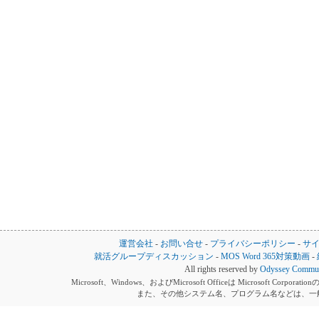
運営会社
-
お問い合せ
-
プライバシーポリシー
-
サ
就活グループディスカッション
-
MOS Word 365対策動画
-
All rights reserved by
Odyssey Communi
Microsoft、Windows、およびMicrosoft Officeは Microsoft 
また、その他システム名、プログラム名などは、一