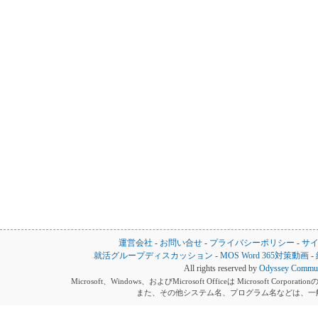
運営会社
-
お問い合せ
-
プライバシーポリシー
-
サ
就活グループディスカッション
-
MOS Word 365対策動画
-
All rights reserved by
Odyssey Communi
Microsoft、Windows、およびMicrosoft Officeは Microsoft 
また、その他システム名、プログラム名などは、一