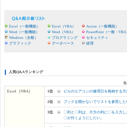
Excel（一般機能）
Excel（VBA）
Access（一般機能）
Word（一般機能）
Word（VBA）
PowerPoint（一般・VB
Windows（全般）
プログラミング
セキュリティ
グラフィック
データベース
経理
人気Q&Aランキング
集
Excel （VBA）
1位
ビルのエアコンの修理日を格納する方
2位
ブックを開かないでリストを参照した
3位
〇列と〇列は、片方の列に〇を入力し
〇が付くようにしたい。