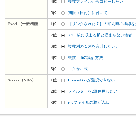
4位
複数ファイルからコピーしたい
5位
期限（日付）に付いて
Excel （一般機能）
1位
［リンクされた図］の印刷時の枠線を
2位
A4一枚に収まる私と収まらない他者
3位
複数列の１列を合計したい。
4位
複数shiftの集計方法
5位
エクセル式
Access （VBA）
1位
ComboBoxが選択できない
2位
フィルターを2回使用したい
3位
csvファイルの取り込み