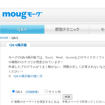
HOME
>
Q&A
Q&A掲示板
モーグのQ&A掲示板では、Excel、Word、Accessなどのマイクロソ
16種類のカテゴリが用意されています！
作成したプログラムがうまく動かない、関数が正しく計算されないな
ください！
Q＆A 掲示板の使い方
Q&A
サイト内
（
詳細検索
）
※ 複数のキーワードを指定するときは、半角スペースで区切ってください