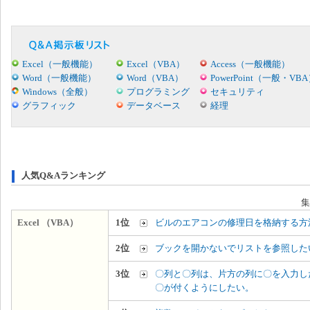
Excel（一般機能）
Excel（VBA）
Access（一般機能）
Word（一般機能）
Word（VBA）
PowerPoint（一般・VB
Windows（全般）
プログラミング
セキュリティ
グラフィック
データベース
経理
人気Q&Aランキング
集
Excel （VBA）
1位
ビルのエアコンの修理日を格納する方
2位
ブックを開かないでリストを参照した
3位
〇列と〇列は、片方の列に〇を入力し
〇が付くようにしたい。