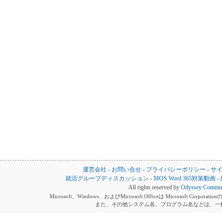
運営会社
-
お問い合せ
-
プライバシーポリシー
-
サ
就活グループディスカッション
-
MOS Word 365対策動画
-
All rights reserved by
Odyssey Communi
Microsoft、Windows、およびMicrosoft Officeは Microsoft 
また、その他システム名、プログラム名などは、一