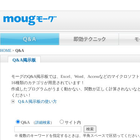
HOME
>
Q&A
Q&A掲示板
モーグのQ&A掲示板では、Excel、Word、Accessなどのマイクロソ
16種類のカテゴリが用意されています！
作成したプログラムがうまく動かない、関数が正しく計算されないな
ください！
Q＆A 掲示板の使い方
Q&A
サイト内
（
詳細検索
）
※ 複数のキーワードを指定するときは、半角スペースで区切ってください