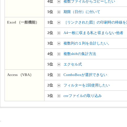
4位
複数ファイルからコピーしたい
5位
期限（日付）に付いて
Excel （一般機能）
1位
［リンクされた図］の印刷時の枠線を
2位
A4一枚に収まる私と収まらない他者
3位
複数列の１列を合計したい。
4位
複数shiftの集計方法
5位
エクセル式
Access （VBA）
1位
ComboBoxが選択できない
2位
フィルターを2回使用したい
3位
csvファイルの取り込み