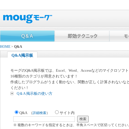
HOME
>
Q&A
Q&A掲示板
モーグのQ&A掲示板では、Excel、Word、Accessなどのマイクロソ
16種類のカテゴリが用意されています！
作成したプログラムがうまく動かない、関数が正しく計算されないな
ください！
Q＆A 掲示板の使い方
Q&A
サイト内
（
詳細検索
）
※ 複数のキーワードを指定するときは、半角スペースで区切ってください