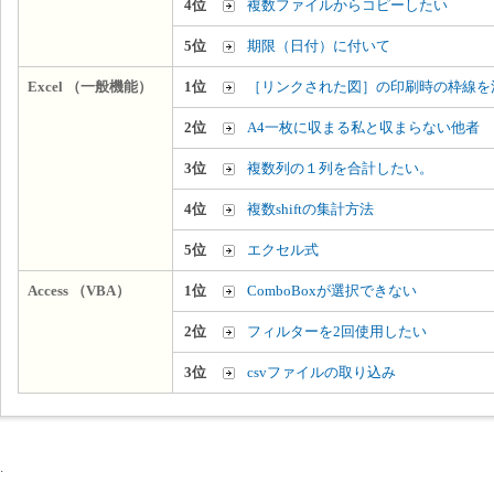
4位
複数ファイルからコピーしたい
5位
期限（日付）に付いて
Excel （一般機能）
1位
［リンクされた図］の印刷時の枠線を
2位
A4一枚に収まる私と収まらない他者
3位
複数列の１列を合計したい。
4位
複数shiftの集計方法
5位
エクセル式
Access （VBA）
1位
ComboBoxが選択できない
2位
フィルターを2回使用したい
3位
csvファイルの取り込み