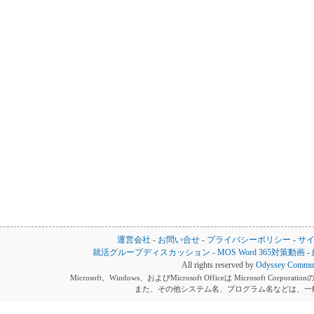
運営会社
-
お問い合せ
-
プライバシーポリシー
-
サ
就活グループディスカッション
-
MOS Word 365対策動画
-
All rights reserved by
Odyssey Communi
Microsoft、Windows、およびMicrosoft Officeは Microsoft 
また、その他システム名、プログラム名などは、一