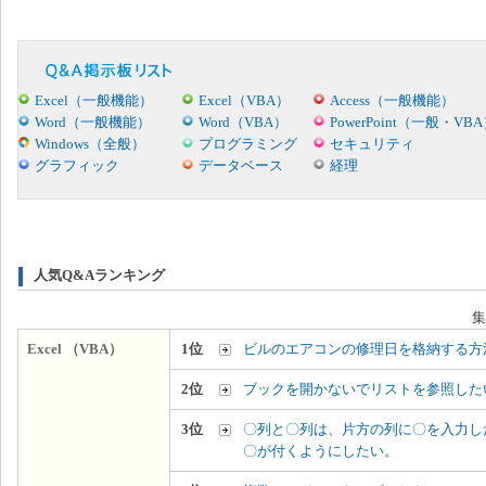
Excel（一般機能）
Excel（VBA）
Access（一般機能）
Word（一般機能）
Word（VBA）
PowerPoint（一般・VB
Windows（全般）
プログラミング
セキュリティ
グラフィック
データベース
経理
人気Q&Aランキング
集
Excel （VBA）
1位
ビルのエアコンの修理日を格納する方
2位
ブックを開かないでリストを参照した
3位
〇列と〇列は、片方の列に〇を入力し
〇が付くようにしたい。