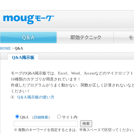
HOME
>
Q&A
Q&A掲示板
モーグのQ&A掲示板では、Excel、Word、Accessなどのマイクロソ
16種類のカテゴリが用意されています！
作成したプログラムがうまく動かない、関数が正しく計算されないな
ください！
Q＆A 掲示板の使い方
Q&A
サイト内
（
詳細検索
）
※ 複数のキーワードを指定するときは、半角スペースで区切ってください