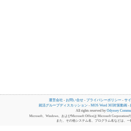
運営会社
-
お問い合せ
-
プライバシーポリシー
-
サ
就活グループディスカッション
-
MOS Word 365対策動画
-
All rights reserved by
Odyssey Communi
Microsoft、Windows、およびMicrosoft Officeは Microsoft 
また、その他システム名、プログラム名などは、一