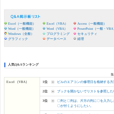
Excel（一般機能）
Excel（VBA）
Access（一般機能）
Word（一般機能）
Word（VBA）
PowerPoint（一般・VB
Windows（全般）
プログラミング
セキュリティ
グラフィック
データベース
経理
人気Q&Aランキング
集
Excel （VBA）
1位
ビルのエアコンの修理日を格納する方
2位
ブックを開かないでリストを参照した
3位
〇列と〇列は、片方の列に〇を入力し
〇が付くようにしたい。