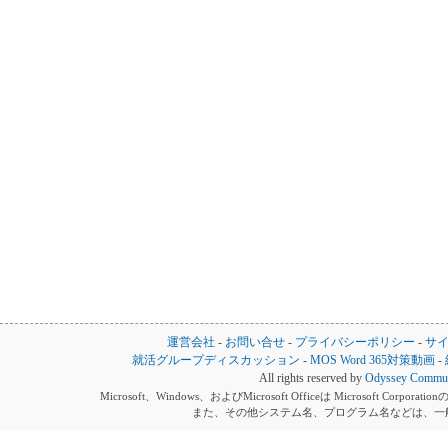
運営会社
-
お問い合せ
-
プライバシーポリシー
-
サ
就活グループディスカッション
-
MOS Word 365対策動画
-
All rights reserved by
Odyssey Communi
Microsoft、Windows、およびMicrosoft Officeは Microsoft 
また、その他システム名、プログラム名などは、一