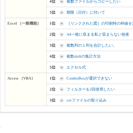
4位
複数ファイルからコピーしたい
5位
期限（日付）に付いて
Excel （一般機能）
1位
［リンクされた図］の印刷時の枠線を
2位
A4一枚に収まる私と収まらない他者
3位
複数列の１列を合計したい。
4位
複数shiftの集計方法
5位
エクセル式
Access （VBA）
1位
ComboBoxが選択できない
2位
フィルターを2回使用したい
3位
csvファイルの取り込み