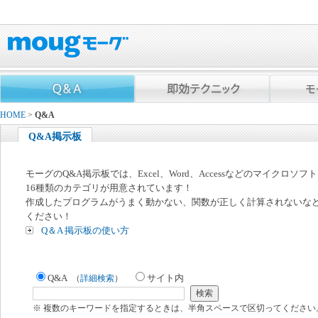
HOME
>
Q&A
Q&A掲示板
モーグのQ&A掲示板では、Excel、Word、Accessなどのマイクロソ
16種類のカテゴリが用意されています！
作成したプログラムがうまく動かない、関数が正しく計算されないな
ください！
Q＆A 掲示板の使い方
Q&A
サイト内
（
詳細検索
）
※ 複数のキーワードを指定するときは、半角スペースで区切ってください