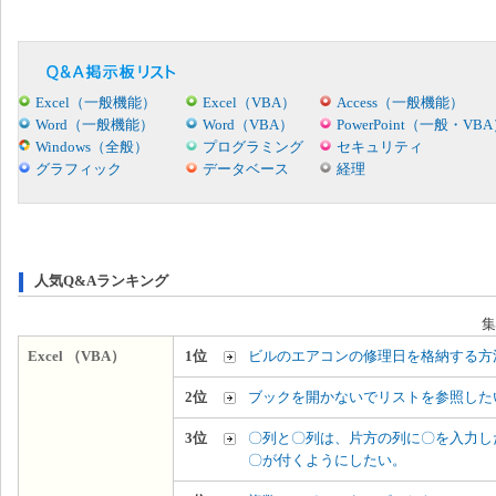
Excel（一般機能）
Excel（VBA）
Access（一般機能）
Word（一般機能）
Word（VBA）
PowerPoint（一般・VB
Windows（全般）
プログラミング
セキュリティ
グラフィック
データベース
経理
人気Q&Aランキング
集
Excel （VBA）
1位
ビルのエアコンの修理日を格納する方
2位
ブックを開かないでリストを参照した
3位
〇列と〇列は、片方の列に〇を入力し
〇が付くようにしたい。