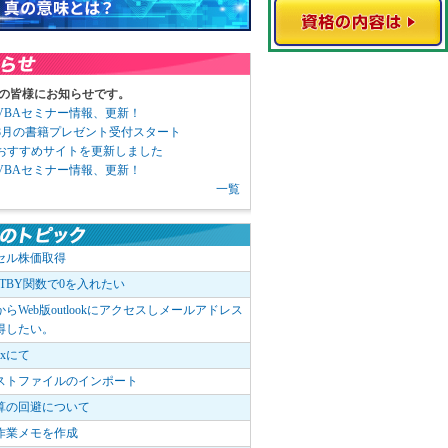
の皆様にお知らせです。
3 VBAセミナー情報、更新！
3 8月の書籍プレゼント受付スタート
6 おすすめサイトを更新しました
1 VBAセミナー情報、更新！
一覧
セル株価取得
OTBY関数で0を入れたい
elからWeb版outlookにアクセスしメールアドレス
得したい。
boxにて
ストファイルのインポート
算の回避について
作業メモを作成