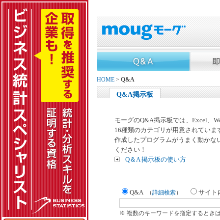
HOME
>
Q&A
Q&A掲示板
モーグのQ&A掲示板では、Excel、
16種類のカテゴリが用意されていま
作成したプログラムがうまく動かな
ください！
Q＆A 掲示板の使い方
Q&A
サイト
（
詳細検索
）
※ 複数のキーワードを指定するとき