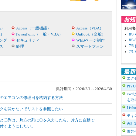
A）
Access（一般機能）
Access（VBA）
利用者
A）
PowerPoint（一般・VBA）
Outlook（全般）
8/
ング
セキュリティ
WEBページ制作
8/
7/
ス
経理
スマートフォン
7/
エク
PIV
集計期間：2026/2/1～2026/4/30
exc
のエアコンの修理日を格納する方法
を取
List
クを開かないでリストを参照したい
テキ
と〇列は、片方の列に〇を入力したら、片方に自動で
再計
付くようにしたい。
園芸