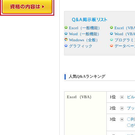
Excel（一般機能）
Excel（VB
Word（一般機能）
Word（VB
Windows（全般）
プログラミ
グラフィック
データベー
人気Q&Aランキング
Excel （VBA）
1位
ビル
2位
ブッ
3位
〇列
〇が