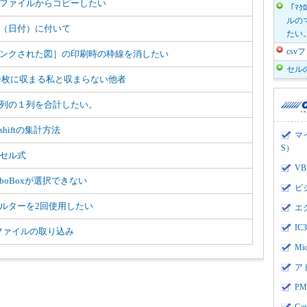
ファイルからコピーしたい
「ﾏｸ
ルのマ
（日付）に付いて
たい
cs
ンクされた図］の印刷時の枠線を消したい
セル
一枚に収まる私と収まらない他者
列の１列を合計したい。
shiftの集計方法
マ
S）
セル式
V
mboBoxが選択できない
ビ
ルターを2回使用したい
エ
I
vファイルの取り込み
Mi
ア
PMI
Ge