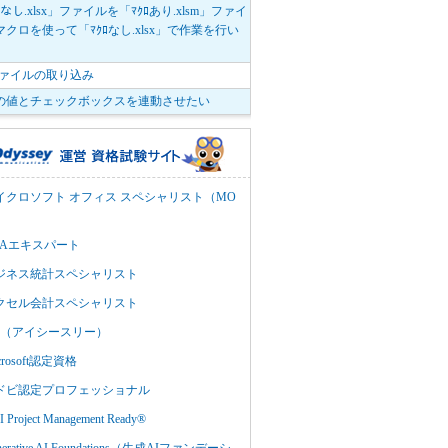
ﾛなし.xlsx」ファイルを「ﾏｸﾛあり.xlsm」ファイ
クロを使って「ﾏｸﾛなし.xlsx」で作業を行い
。
vファイルの取り込み
の値とチェックボックスを連動させたい
イクロソフト オフィス スペシャリスト（MO
BAエキスパート
ジネス統計スペシャリスト
クセル会計スペシャリスト
C3（アイシースリー）
crosoft認定資格
ドビ認定プロフェッショナル
 Project Management Ready®
nerative AI Foundations（生成AIファンデーシ