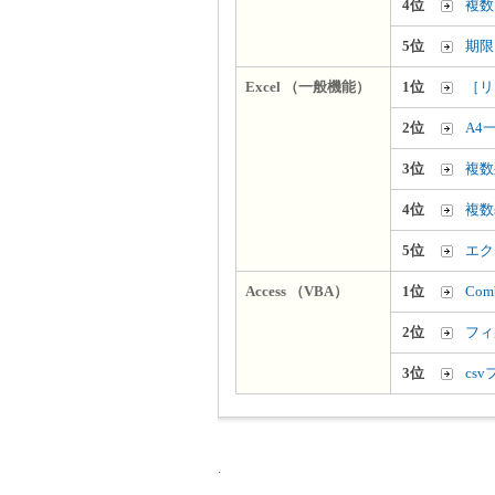
4位
複数
5位
期限
Excel （一般機能）
1位
［リ
2位
A4
3位
複数
4位
複数
5位
エク
Access （VBA）
1位
Co
2位
フィ
3位
cs