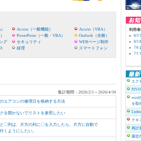
A）
Access（一般機能）
Access（VBA）
利用者
A）
PowerPoint（一般・VBA）
Outlook（全般）
8/
ング
セキュリティ
WEBページ制作
8/
7/
ス
経理
スマートフォン
7/
エク
PIV
集計期間：2026/2/1～2026/4/30
exc
のエアコンの修理日を格納する方法
を取
List
クを開かないでリストを参照したい
テキ
と〇列は、片方の列に〇を入力したら、片方に自動で
再計
付くようにしたい。
園芸