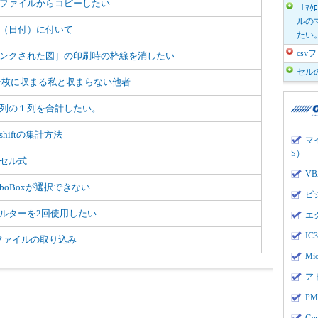
ファイルからコピーしたい
「ﾏｸ
ルのマ
（日付）に付いて
たい
cs
ンクされた図］の印刷時の枠線を消したい
セル
一枚に収まる私と収まらない他者
列の１列を合計したい。
shiftの集計方法
マ
S）
セル式
V
mboBoxが選択できない
ビ
ルターを2回使用したい
エ
I
vファイルの取り込み
Mi
ア
PMI
Ge