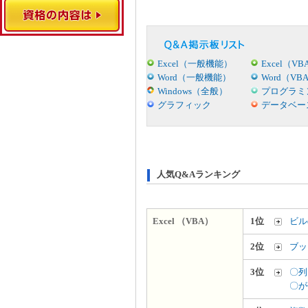
Excel（一般機能）
Excel（VB
Word（一般機能）
Word（VB
Windows（全般）
プログラミ
グラフィック
データベー
人気Q&Aランキング
Excel （VBA）
1位
ビル
2位
ブッ
3位
〇列
〇が