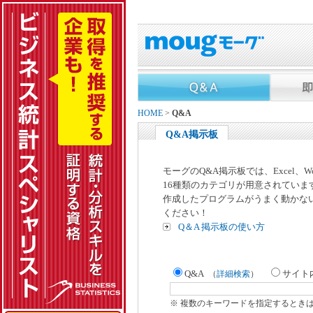
HOME
>
Q&A
Q&A掲示板
モーグのQ&A掲示板では、Excel、
16種類のカテゴリが用意されていま
作成したプログラムがうまく動かな
ください！
Q＆A 掲示板の使い方
Q&A
サイト
（
詳細検索
）
※ 複数のキーワードを指定するとき