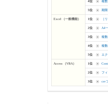
4位
複数
5位
期限
Excel （一般機能）
1位
［リ
2位
A4
3位
複数
4位
複数
5位
エク
Access （VBA）
1位
Co
2位
フィ
3位
cs