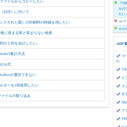
ファイルからコピーしたい
「ﾏｸ
ルのマ
（日付）に付いて
たい
cs
ンクされた図］の印刷時の枠線を消したい
セル
一枚に収まる私と収まらない他者
列の１列を合計したい。
shiftの集計方法
マ
S）
セル式
V
mboBoxが選択できない
ビ
ルターを2回使用したい
エ
I
vファイルの取り込み
Mi
ア
PMI
Ge