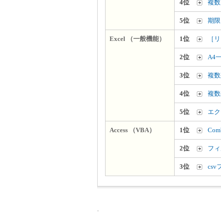
4位
複数
5位
期限
Excel （一般機能）
1位
［リ
2位
A4
3位
複数
4位
複数
5位
エク
Access （VBA）
1位
Co
2位
フィ
3位
cs