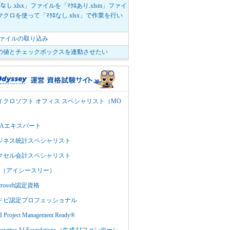
ﾛなし.xlsx」ファイルを「ﾏｸﾛあり.xlsm」ファイ
クロを使って「ﾏｸﾛなし.xlsx」で作業を行い
。
vファイルの取り込み
の値とチェックボックスを連動させたい
イクロソフト オフィス スペシャリスト（MO
BAエキスパート
ジネス統計スペシャリスト
クセル会計スペシャリスト
C3（アイシースリー）
crosoft認定資格
ドビ認定プロフェッショナル
 Project Management Ready®
nerative AI Foundations（生成AIファンデーシ