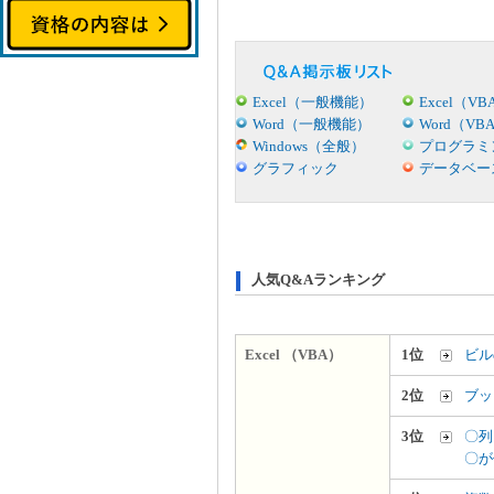
Excel（一般機能）
Excel（VB
Word（一般機能）
Word（VB
Windows（全般）
プログラミ
グラフィック
データベー
人気Q&Aランキング
Excel （VBA）
1位
ビル
2位
ブッ
3位
〇列
〇が