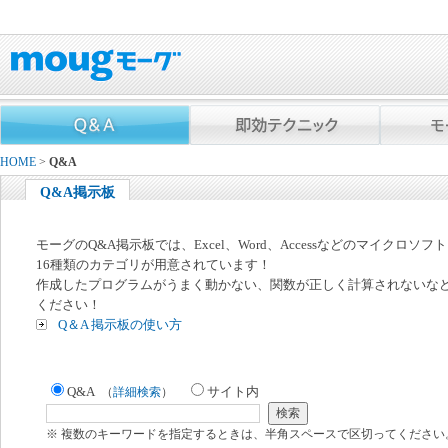
HOME
>
Q&A
Q&A掲示板
モーグのQ&A掲示板では、Excel、Word、Accessなどのマイクロソ
16種類のカテゴリが用意されています！
作成したプログラムがうまく動かない、関数が正しく計算されないな
ください！
Q＆A 掲示板の使い方
Q&A
サイト内
（
詳細検索
）
※ 複数のキーワードを指定するときは、半角スペースで区切ってください