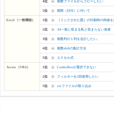
4位
複数ファイルからコピーしたい
5位
期限（日付）に付いて
Excel （一般機能）
1位
［リンクされた図］の印刷時の枠線を
2位
A4一枚に収まる私と収まらない他者
3位
複数列の１列を合計したい。
4位
複数shiftの集計方法
5位
エクセル式
Access （VBA）
1位
ComboBoxが選択できない
2位
フィルターを2回使用したい
3位
csvファイルの取り込み