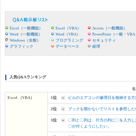
Excel（一般機能）
Excel（VBA）
Access（一般機能）
Word（一般機能）
Word（VBA）
PowerPoint（一般・VB
Windows（全般）
プログラミング
セキュリティ
グラフィック
データベース
経理
人気Q&Aランキング
集
Excel （VBA）
1位
ビルのエアコンの修理日を格納する方
2位
ブックを開かないでリストを参照した
3位
〇列と〇列は、片方の列に〇を入力し
〇が付くようにしたい。