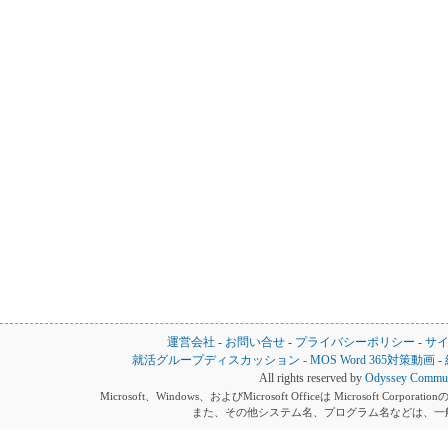
運営会社
-
お問い合せ
-
プライバシーポリシー
-
サ
就活グループディスカッション
-
MOS Word 365対策動画
-
All rights reserved by
Odyssey Communi
Microsoft、Windows、およびMicrosoft Officeは Microsoft 
また、その他システム名、プログラム名などは、一