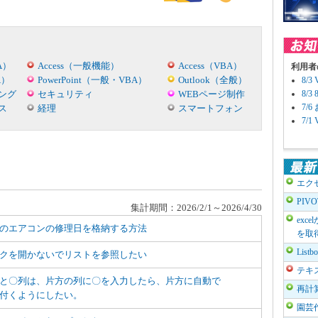
A）
Access（一般機能）
Access（VBA）
利用者
A）
PowerPoint（一般・VBA）
Outlook（全般）
8/
ング
セキュリティ
WEBページ制作
8/
7/
ス
経理
スマートフォン
7/
エク
PIV
集計期間：2026/2/1～2026/4/30
exc
のエアコンの修理日を格納する方法
を取
List
クを開かないでリストを参照したい
テキ
と〇列は、片方の列に〇を入力したら、片方に自動で
再計
付くようにしたい。
園芸