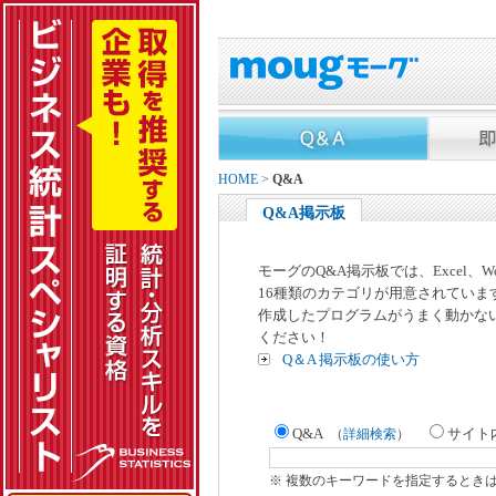
HOME
>
Q&A
Q&A掲示板
モーグのQ&A掲示板では、Excel、
16種類のカテゴリが用意されていま
作成したプログラムがうまく動かな
ください！
Q＆A 掲示板の使い方
Q&A
サイト
（
詳細検索
）
※ 複数のキーワードを指定するとき