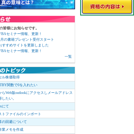
の皆様にお知らせです。
3 VBAセミナー情報、更新！
3 8月の書籍プレゼント受付スタート
6 おすすめサイトを更新しました
1 VBAセミナー情報、更新！
一覧
セル株価取得
OTBY関数で0を入れたい
elからWeb版outlookにアクセスしメールアドレス
得したい。
boxにて
ストファイルのインポート
算の回避について
作業メモを作成