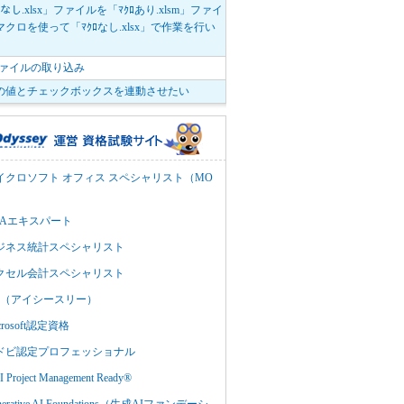
ﾛなし.xlsx」ファイルを「ﾏｸﾛあり.xlsm」ファイ
クロを使って「ﾏｸﾛなし.xlsx」で作業を行い
。
vファイルの取り込み
の値とチェックボックスを連動させたい
イクロソフト オフィス スペシャリスト（MO
BAエキスパート
ジネス統計スペシャリスト
クセル会計スペシャリスト
C3（アイシースリー）
crosoft認定資格
ドビ認定プロフェッショナル
 Project Management Ready®
nerative AI Foundations（生成AIファンデーシ