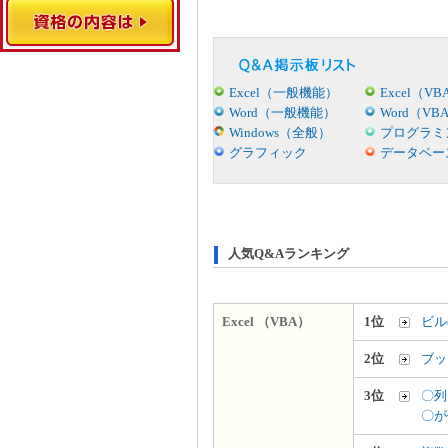
Excel（一般機能）
Excel（VB
Word（一般機能）
Word（VB
Windows（全般）
プログラミ
グラフィック
データベー
人気Q&Aランキング
Excel （VBA）
1位
ビル
2位
ブッ
3位
〇列
〇が