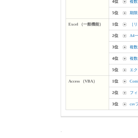
4位
複数
5位
期限
Excel （一般機能）
1位
［リ
2位
A4
3位
複数
4位
複数
5位
エク
Access （VBA）
1位
Co
2位
フィ
3位
cs