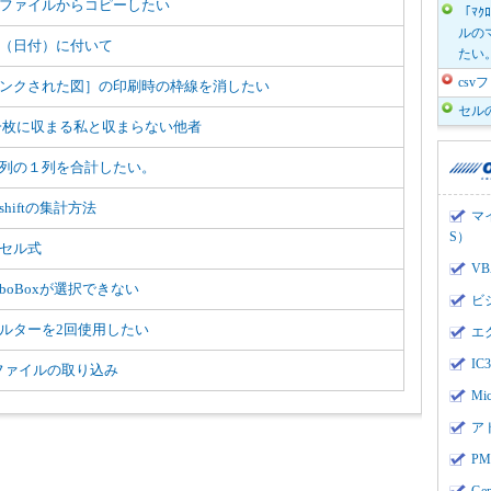
ファイルからコピーしたい
「ﾏｸ
ルのマ
（日付）に付いて
たい
cs
ンクされた図］の印刷時の枠線を消したい
セル
一枚に収まる私と収まらない他者
列の１列を合計したい。
shiftの集計方法
マ
S）
セル式
V
mboBoxが選択できない
ビ
ルターを2回使用したい
エ
I
vファイルの取り込み
Mi
ア
PMI
Ge