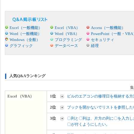
Excel（一般機能）
Excel（VBA）
Access（一般機能）
Word（一般機能）
Word（VBA）
PowerPoint（一般・VB
Windows（全般）
プログラミング
セキュリティ
グラフィック
データベース
経理
人気Q&Aランキング
集
Excel （VBA）
1位
ビルのエアコンの修理日を格納する方
2位
ブックを開かないでリストを参照した
3位
〇列と〇列は、片方の列に〇を入力し
〇が付くようにしたい。