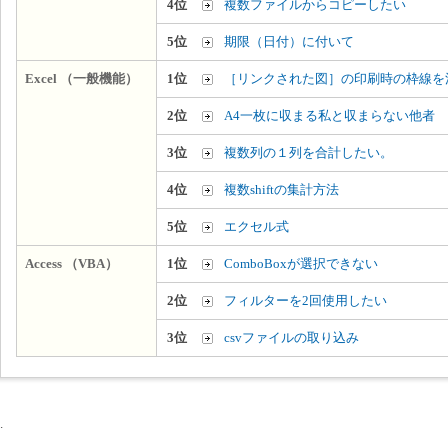
4位
複数ファイルからコピーしたい
5位
期限（日付）に付いて
Excel （一般機能）
1位
［リンクされた図］の印刷時の枠線を
2位
A4一枚に収まる私と収まらない他者
3位
複数列の１列を合計したい。
4位
複数shiftの集計方法
5位
エクセル式
Access （VBA）
1位
ComboBoxが選択できない
2位
フィルターを2回使用したい
3位
csvファイルの取り込み