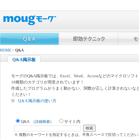
HOME
>
Q&A
Q&A掲示板
モーグのQ&A掲示板では、Excel、Word、Accessなどのマイクロソ
16種類のカテゴリが用意されています！
作成したプログラムがうまく動かない、関数が正しく計算されないな
ください！
Q＆A 掲示板の使い方
Q&A
サイト内
（
詳細検索
）
※ 複数のキーワードを指定するときは、半角スペースで区切ってください