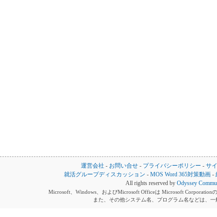
運営会社
-
お問い合せ
-
プライバシーポリシー
-
サ
就活グループディスカッション
-
MOS Word 365対策動画
-
All rights reserved by
Odyssey Communi
Microsoft、Windows、およびMicrosoft Officeは Microsoft 
また、その他システム名、プログラム名などは、一