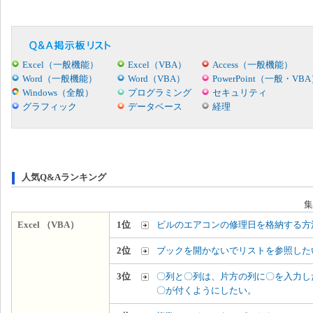
Excel（一般機能）
Excel（VBA）
Access（一般機能）
Word（一般機能）
Word（VBA）
PowerPoint（一般・VB
Windows（全般）
プログラミング
セキュリティ
グラフィック
データベース
経理
人気Q&Aランキング
集
Excel （VBA）
1位
ビルのエアコンの修理日を格納する方
2位
ブックを開かないでリストを参照した
3位
〇列と〇列は、片方の列に〇を入力し
〇が付くようにしたい。