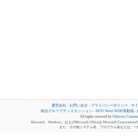
運営会社
-
お問い合せ
-
プライバシーポリシー
-
サ
就活グループディスカッション
-
MOS Word 365対策動画
-
All rights reserved by
Odyssey Communi
Microsoft、Windows、およびMicrosoft Officeは Microsoft 
また、その他システム名、プログラム名などは、一