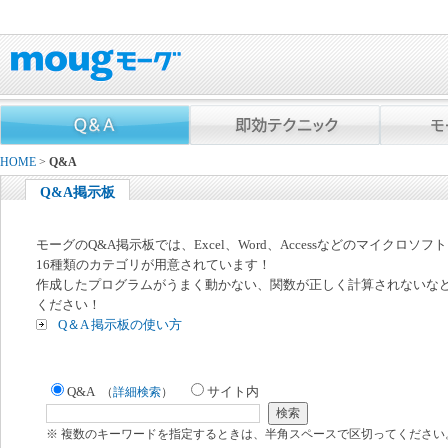
HOME
>
Q&A
Q&A掲示板
モーグのQ&A掲示板では、Excel、Word、Accessなどのマイクロソ
16種類のカテゴリが用意されています！
作成したプログラムがうまく動かない、関数が正しく計算されないな
ください！
Q＆A 掲示板の使い方
Q&A
サイト内
（
詳細検索
）
※ 複数のキーワードを指定するときは、半角スペースで区切ってください