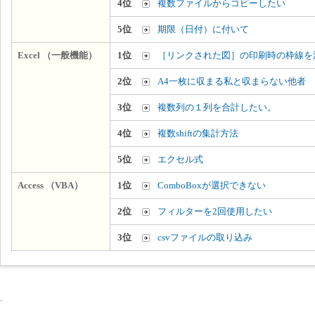
4位
複数ファイルからコピーしたい
5位
期限（日付）に付いて
Excel （一般機能）
1位
［リンクされた図］の印刷時の枠線を
2位
A4一枚に収まる私と収まらない他者
3位
複数列の１列を合計したい。
4位
複数shiftの集計方法
5位
エクセル式
Access （VBA）
1位
ComboBoxが選択できない
2位
フィルターを2回使用したい
3位
csvファイルの取り込み