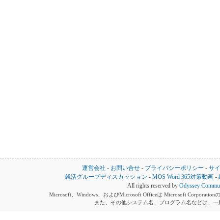
運営会社
-
お問い合せ
-
プライバシーポリシー
-
サ
就活グループディスカッション
-
MOS Word 365対策動画
-
All rights reserved by
Odyssey Communi
Microsoft、Windows、およびMicrosoft Officeは Microsoft 
また、その他システム名、プログラム名などは、一