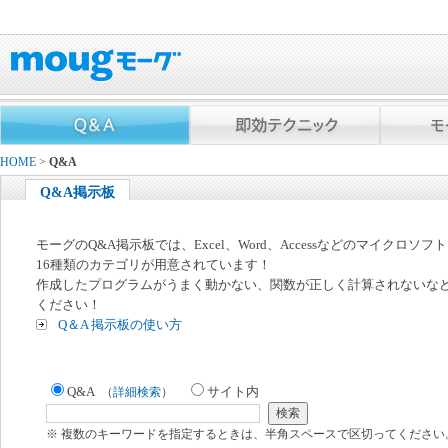
HOME
>
Q&A
Q&A掲示板
モーグのQ&A掲示板では、Excel、Word、Accessなどのマイクロソ
16種類のカテゴリが用意されています！
作成したプログラムがうまく動かない、関数が正しく計算されないな
ください！
Q＆A 掲示板の使い方
Q&A
サイト内
（
詳細検索
）
※ 複数のキーワードを指定するときは、半角スペースで区切ってください