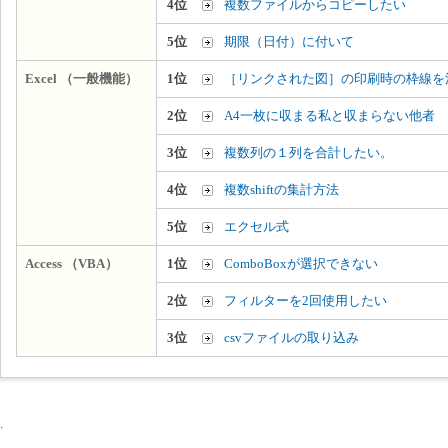
4位
複数ファイルからコピーしたい
5位
期限（日付）に付いて
Excel （一般機能）
1位
［リンクされた図］の印刷時の枠線を
2位
A4一枚に収まる私と収まらない他者
3位
複数列の１列を合計したい。
4位
複数shiftの集計方法
5位
エクセル式
Access （VBA）
1位
ComboBoxが選択できない
2位
フィルターを2回使用したい
3位
csvファイルの取り込み