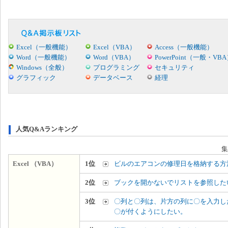
Excel（一般機能）
Excel（VBA）
Access（一般機能）
Word（一般機能）
Word（VBA）
PowerPoint（一般・VB
Windows（全般）
プログラミング
セキュリティ
グラフィック
データベース
経理
人気Q&Aランキング
集
Excel （VBA）
1位
ビルのエアコンの修理日を格納する方
2位
ブックを開かないでリストを参照した
3位
〇列と〇列は、片方の列に〇を入力し
〇が付くようにしたい。