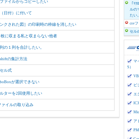
ファイルからコピーしたい
「ﾏｸ
ルのマ
（日付）に付いて
たい
cs
ンクされた図］の印刷時の枠線を消したい
セル
一枚に収まる私と収まらない他者
列の１列を合計したい。
shiftの集計方法
マ
S）
セル式
V
mboBoxが選択できない
ビ
ルターを2回使用したい
エ
I
vファイルの取り込み
Mi
ア
PMI
Ge