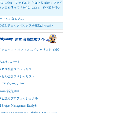
ﾛなし.xlsx」ファイルを「ﾏｸﾛあり.xlsm」ファイ
クロを使って「ﾏｸﾛなし.xlsx」で作業を行い
。
vファイルの取り込み
の値とチェックボックスを連動させたい
イクロソフト オフィス スペシャリスト（MO
BAエキスパート
ジネス統計スペシャリスト
クセル会計スペシャリスト
C3（アイシースリー）
crosoft認定資格
ドビ認定プロフェッショナル
 Project Management Ready®
nerative AI Foundations（生成AIファンデーシ