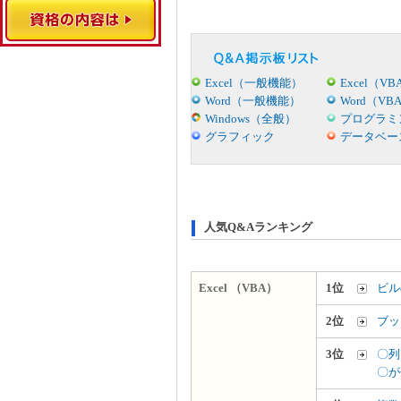
Excel（一般機能）
Excel（VB
Word（一般機能）
Word（VB
Windows（全般）
プログラミ
グラフィック
データベー
人気Q&Aランキング
Excel （VBA）
1位
ビル
2位
ブッ
3位
〇列
〇が