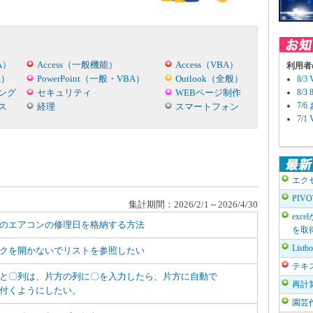
A）
Access（一般機能）
Access（VBA）
利用者
A）
PowerPoint（一般・VBA）
Outlook（全般）
8/
ング
セキュリティ
WEBページ制作
8/
7/
ス
経理
スマートフォン
7/
エク
PIV
集計期間：2026/2/1～2026/4/30
exc
のエアコンの修理日を格納する方法
を取
List
クを開かないでリストを参照したい
テキ
と〇列は、片方の列に〇を入力したら、片方に自動で
再計
付くようにしたい。
園芸