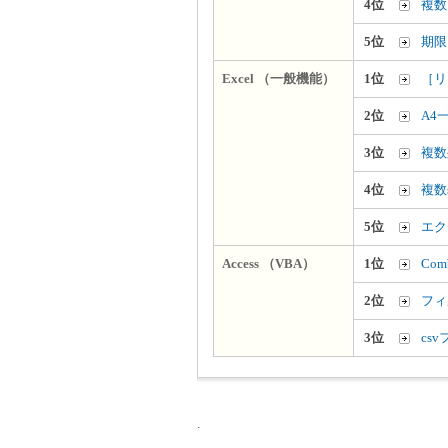
4位
複数
5位
期限
Excel （一般機能）
1位
［リ
2位
A4
3位
複数
4位
複数
5位
エク
Access （VBA）
1位
Co
2位
フィ
3位
cs