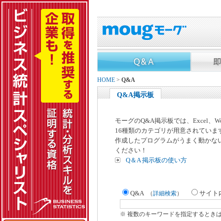
HOME
>
Q&A
Q&A掲示板
モーグのQ&A掲示板では、Excel、
16種類のカテゴリが用意されていま
作成したプログラムがうまく動かな
ください！
Q＆A 掲示板の使い方
Q&A
サイト
（
詳細検索
）
※ 複数のキーワードを指定するとき