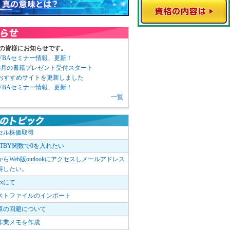
の皆様にお知らせです。
3 VBAセミナー情報、更新！
3 8月の書籍プレゼント受付スタート
6 おすすめサイトを更新しました
1 VBAセミナー情報、更新！
一覧
セル株価取得
OTBY関数で0を入れたい
elからWeb版outlookにアクセスしメールアドレス
得したい。
boxにて
ストファイルのインポート
算の回避について
作業メモを作成