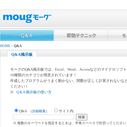
HOME
>
Q&A
Q&A掲示板
モーグのQ&A掲示板では、Excel、Word、Accessなどのマイクロソ
16種類のカテゴリが用意されています！
作成したプログラムがうまく動かない、関数が正しく計算されないな
ください！
Q＆A 掲示板の使い方
Q&A
サイト内
（
詳細検索
）
※ 複数のキーワードを指定するときは、半角スペースで区切ってください