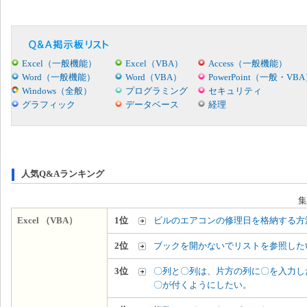
Excel（一般機能）
Excel（VBA）
Access（一般機能）
Word（一般機能）
Word（VBA）
PowerPoint（一般・VB
Windows（全般）
プログラミング
セキュリティ
グラフィック
データベース
経理
人気Q&Aランキング
集
Excel （VBA）
1位
ビルのエアコンの修理日を格納する方
2位
ブックを開かないでリストを参照した
3位
〇列と〇列は、片方の列に〇を入力し
〇が付くようにしたい。