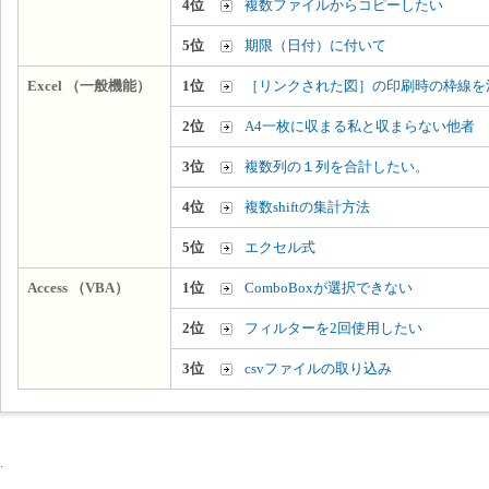
4位
複数ファイルからコピーしたい
5位
期限（日付）に付いて
Excel （一般機能）
1位
［リンクされた図］の印刷時の枠線を
2位
A4一枚に収まる私と収まらない他者
3位
複数列の１列を合計したい。
4位
複数shiftの集計方法
5位
エクセル式
Access （VBA）
1位
ComboBoxが選択できない
2位
フィルターを2回使用したい
3位
csvファイルの取り込み