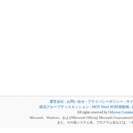
運営会社
-
お問い合せ
-
プライバシーポリシー
-
サ
就活グループディスカッション
-
MOS Word 365対策動画
-
All rights reserved by
Odyssey Communi
Microsoft、Windows、およびMicrosoft Officeは Microsoft 
また、その他システム名、プログラム名などは、一