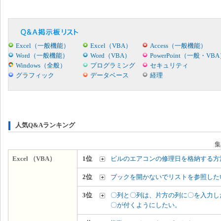
Excel（一般機能）
Excel（VBA）
Access（一般機能）
Word（一般機能）
Word（VBA）
PowerPoint（一般・VB
Windows（全般）
プログラミング
セキュリティ
グラフィック
データベース
経理
人気Q&Aランキング
集
Excel （VBA）
1位
ビルのエアコンの修理日を格納する方
2位
ブックを開かないでリストを参照した
3位
〇列と〇列は、片方の列に〇を入力し
〇が付くようにしたい。