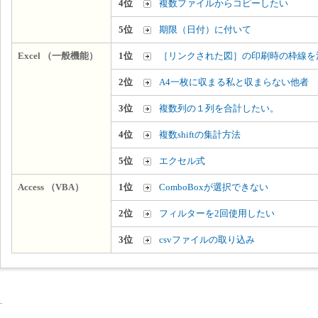
4位
複数ファイルからコピーしたい
5位
期限（日付）に付いて
Excel （一般機能）
1位
［リンクされた図］の印刷時の枠線を
2位
A4一枚に収まる私と収まらない他者
3位
複数列の１列を合計したい。
4位
複数shiftの集計方法
5位
エクセル式
Access （VBA）
1位
ComboBoxが選択できない
2位
フィルターを2回使用したい
3位
csvファイルの取り込み