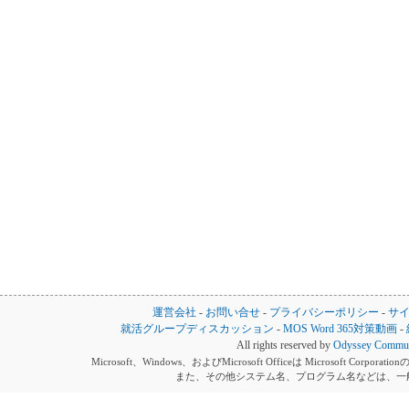
運営会社
-
お問い合せ
-
プライバシーポリシー
-
サ
就活グループディスカッション
-
MOS Word 365対策動画
-
All rights reserved by
Odyssey Communi
Microsoft、Windows、およびMicrosoft Officeは Microsoft 
また、その他システム名、プログラム名などは、一