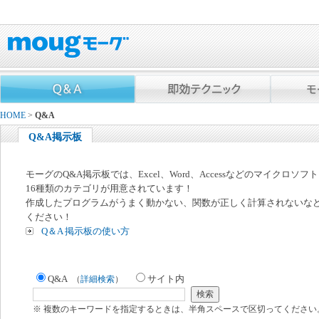
HOME
>
Q&A
Q&A掲示板
モーグのQ&A掲示板では、Excel、Word、Accessなどのマイクロソ
16種類のカテゴリが用意されています！
作成したプログラムがうまく動かない、関数が正しく計算されないな
ください！
Q＆A 掲示板の使い方
Q&A
サイト内
（
詳細検索
）
※ 複数のキーワードを指定するときは、半角スペースで区切ってください