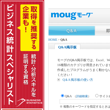
HOME
>
Q&A
Q&A掲示板
モーグのQ&A掲示板では、Excel、
16種類のカテゴリが用意されていま
作成したプログラムがうまく動かな
ください！
Q＆A 掲示板の使い方
Q&A
サイト
（
詳細検索
）
※ 複数のキーワードを指定するとき