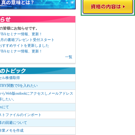
の皆様にお知らせです。
3 VBAセミナー情報、更新！
3 8月の書籍プレゼント受付スタート
6 おすすめサイトを更新しました
1 VBAセミナー情報、更新！
一覧
セル株価取得
OTBY関数で0を入れたい
elからWeb版outlookにアクセスしメールアドレス
得したい。
boxにて
ストファイルのインポート
算の回避について
作業メモを作成