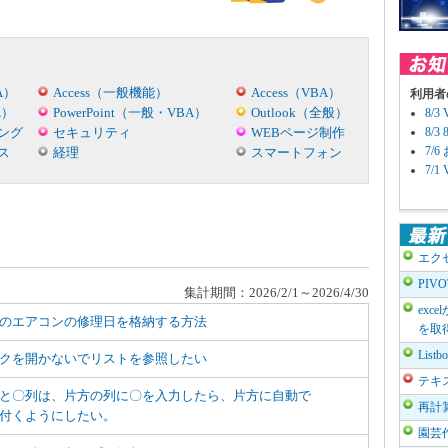
A）
Access（一般機能）
Access（VBA）
利用者
A）
PowerPoint（一般・VBA）
Outlook（全般）
8/
ング
セキュリティ
WEBページ制作
8/
7/
ス
経理
スマートフォン
7/
エク
PIV
集計期間：2026/2/1～2026/4/30
exc
のエアコンの修理日を格納する方法
を取
List
クを開かないでリストを参照したい
テキ
と〇列は、片方の列に〇を入力したら、片方に自動で
再計
付くようにしたい。
園芸