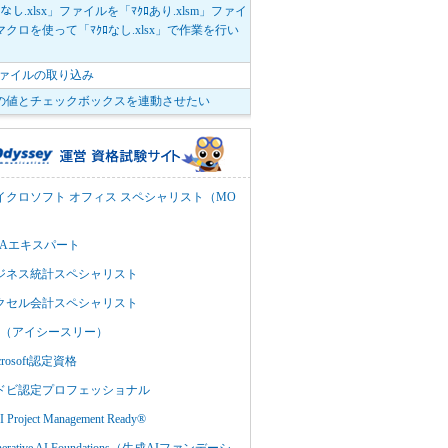
ﾛなし.xlsx」ファイルを「ﾏｸﾛあり.xlsm」ファイ
クロを使って「ﾏｸﾛなし.xlsx」で作業を行い
。
vファイルの取り込み
の値とチェックボックスを連動させたい
イクロソフト オフィス スペシャリスト（MO
BAエキスパート
ジネス統計スペシャリスト
クセル会計スペシャリスト
C3（アイシースリー）
crosoft認定資格
ドビ認定プロフェッショナル
 Project Management Ready®
nerative AI Foundations（生成AIファンデーシ