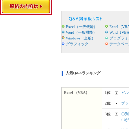
Excel（一般機能）
Excel（VB
Word（一般機能）
Word（VB
Windows（全般）
プログラミ
グラフィック
データベー
人気Q&Aランキング
Excel （VBA）
1位
ビル
2位
ブッ
3位
〇列
〇が