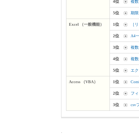
4位
複数
5位
期限
Excel （一般機能）
1位
［リ
2位
A4
3位
複数
4位
複数
5位
エク
Access （VBA）
1位
Co
2位
フィ
3位
cs