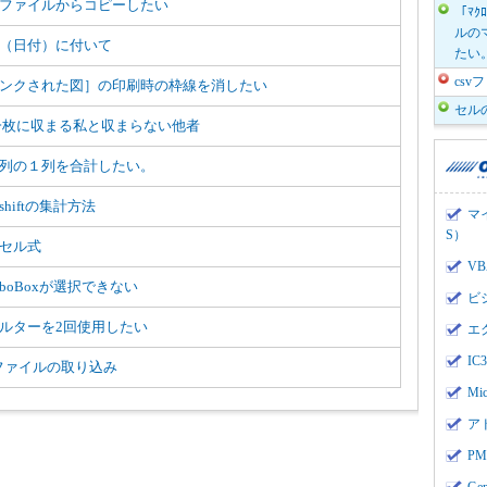
ファイルからコピーしたい
「ﾏｸ
ルのマ
（日付）に付いて
たい
cs
ンクされた図］の印刷時の枠線を消したい
セル
一枚に収まる私と収まらない他者
列の１列を合計したい。
shiftの集計方法
マ
S）
セル式
V
mboBoxが選択できない
ビ
ルターを2回使用したい
エ
I
vファイルの取り込み
Mi
ア
PMI
Ge