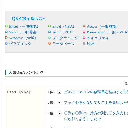
Excel（一般機能）
Excel（VBA）
Access（一般機能）
Word（一般機能）
Word（VBA）
PowerPoint（一般・VB
Windows（全般）
プログラミング
セキュリティ
グラフィック
データベース
経理
人気Q&Aランキング
集
Excel （VBA）
1位
ビルのエアコンの修理日を格納する方
2位
ブックを開かないでリストを参照した
3位
〇列と〇列は、片方の列に〇を入力し
〇が付くようにしたい。