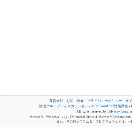
運営会社
-
お問い合せ
-
プライバシーポリシー
-
サ
就活グループディスカッション
-
MOS Word 365対策動画
-
All rights reserved by
Odyssey Communi
Microsoft、Windows、およびMicrosoft Officeは Microsoft 
また、その他システム名、プログラム名などは、一