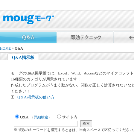
HOME
>
Q&A
Q&A掲示板
モーグのQ&A掲示板では、Excel、Word、Accessなどのマイクロソ
16種類のカテゴリが用意されています！
作成したプログラムがうまく動かない、関数が正しく計算されないな
ください！
Q＆A 掲示板の使い方
Q&A
サイト内
（
詳細検索
）
※ 複数のキーワードを指定するときは、半角スペースで区切ってください