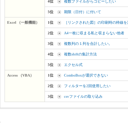
4位
複数ファイルからコピーしたい
5位
期限（日付）に付いて
Excel （一般機能）
1位
［リンクされた図］の印刷時の枠線を
2位
A4一枚に収まる私と収まらない他者
3位
複数列の１列を合計したい。
4位
複数shiftの集計方法
5位
エクセル式
Access （VBA）
1位
ComboBoxが選択できない
2位
フィルターを2回使用したい
3位
csvファイルの取り込み