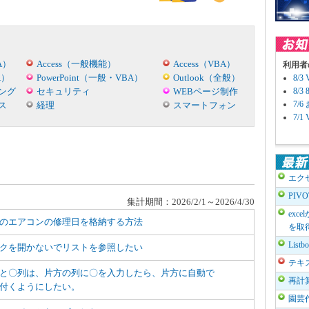
A）
Access（一般機能）
Access（VBA）
利用者
A）
PowerPoint（一般・VBA）
Outlook（全般）
8/
ング
セキュリティ
WEBページ制作
8/
7/
ス
経理
スマートフォン
7/
エク
PIV
集計期間：2026/2/1～2026/4/30
exc
のエアコンの修理日を格納する方法
を取
List
クを開かないでリストを参照したい
テキ
と〇列は、片方の列に〇を入力したら、片方に自動で
再計
付くようにしたい。
園芸