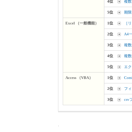
4位
複数
5位
期限
Excel （一般機能）
1位
［リ
2位
A4
3位
複数
4位
複数
5位
エク
Access （VBA）
1位
Co
2位
フィ
3位
cs