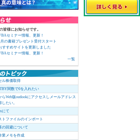
の皆様にお知らせです。
3 VBAセミナー情報、更新！
3 8月の書籍プレゼント受付スタート
6 おすすめサイトを更新しました
1 VBAセミナー情報、更新！
一覧
セル株価取得
OTBY関数で0を入れたい
elからWeb版outlookにアクセスしメールアドレス
得したい。
boxにて
ストファイルのインポート
算の回避について
作業メモを作成