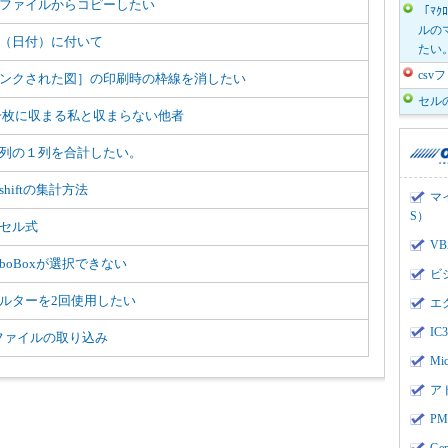
ファイルからコピーしたい
「ﾏｸ
ルのマ
（日付）に付いて
たい
cs
ンクされた図］の印刷時の枠線を消したい
セル
一枚に収まる私と収まらない他者
列の１列を合計したい。
shiftの集計方法
マ
S）
セル式
V
mboBoxが選択できない
ビ
ルターを2回使用したい
エ
I
vファイルの取り込み
Mi
ア
PMI
Ge