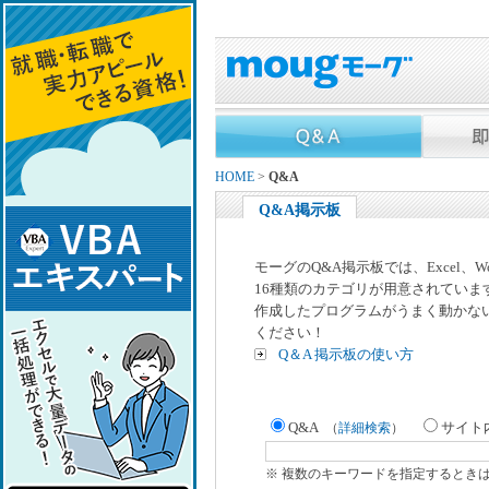
HOME
>
Q&A
Q&A掲示板
モーグのQ&A掲示板では、Excel、
16種類のカテゴリが用意されていま
作成したプログラムがうまく動かな
ください！
Q＆A 掲示板の使い方
Q&A
サイト
（
詳細検索
）
※ 複数のキーワードを指定するとき