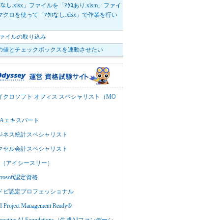
ﾛなし.xlsx」ファイルを「ﾏｸﾛあり.xlsm」ファイ
クロを使って「ﾏｸﾛなし.xlsx」で作業を行い
。
vファイルの取り込み
の値とチェックボックスを連動させたい
イクロソフト オフィス スペシャリスト（MO
BAエキスパート
ジネス統計スペシャリスト
クセル会計スペシャリスト
C3（アイシースリー）
crosoft認定資格
ドビ認定プロフェッショナル
 Project Management Ready®
nerative AI Foundations（生成AIファンデーシ