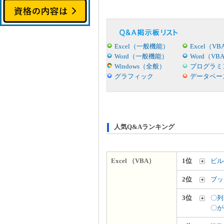
Excel（一般機能）
Excel（VB
Word（一般機能）
Word（VB
Windows（全般）
プログラミ
グラフィック
データベー
人気Q&Aランキング
Excel （VBA）
1位
ビル
2位
ブッ
3位
〇列
〇が