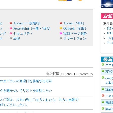
A）
Access（一般機能）
Access（VBA）
利用者
A）
PowerPoint（一般・VBA）
Outlook（全般）
8/
ング
セキュリティ
WEBページ制作
8/
7/
ス
経理
スマートフォン
7/
エク
PIV
集計期間：2026/2/1～2026/4/30
exc
のエアコンの修理日を格納する方法
を取
List
クを開かないでリストを参照したい
テキ
と〇列は、片方の列に〇を入力したら、片方に自動で
再計
付くようにしたい。
園芸