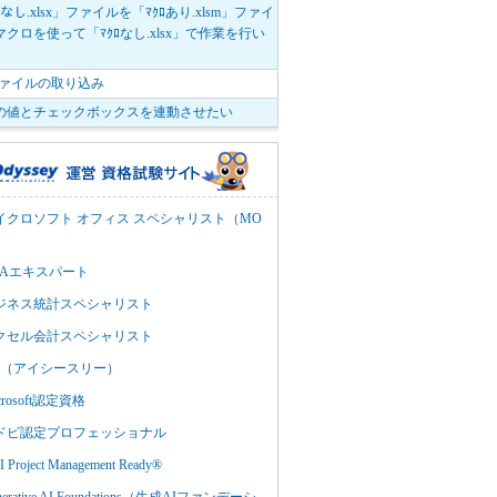
ﾛなし.xlsx」ファイルを「ﾏｸﾛあり.xlsm」ファイ
クロを使って「ﾏｸﾛなし.xlsx」で作業を行い
。
vファイルの取り込み
の値とチェックボックスを連動させたい
イクロソフト オフィス スペシャリスト（MO
BAエキスパート
ジネス統計スペシャリスト
クセル会計スペシャリスト
C3（アイシースリー）
crosoft認定資格
ドビ認定プロフェッショナル
 Project Management Ready®
nerative AI Foundations（生成AIファンデーシ