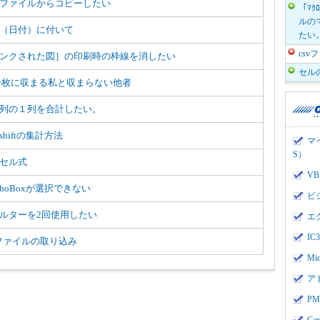
ファイルからコピーしたい
「ﾏｸ
ルのマ
（日付）に付いて
たい
cs
ンクされた図］の印刷時の枠線を消したい
セル
一枚に収まる私と収まらない他者
列の１列を合計したい。
shiftの集計方法
マ
S）
セル式
V
mboBoxが選択できない
ビ
ルターを2回使用したい
エ
I
vファイルの取り込み
Mi
ア
PMI
Ge