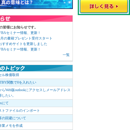
の皆様にお知らせです。
3 VBAセミナー情報、更新！
3 8月の書籍プレゼント受付スタート
6 おすすめサイトを更新しました
1 VBAセミナー情報、更新！
一覧
セル株価取得
OTBY関数で0を入れたい
elからWeb版outlookにアクセスしメールアドレス
得したい。
boxにて
ストファイルのインポート
算の回避について
作業メモを作成