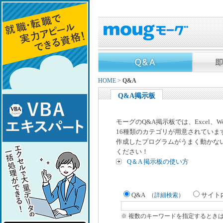
HOME
>
Q&A
Q&A掲示板
モーグのQ&A掲示板では、Excel、
16種類のカテゴリが用意されていま
作成したプログラムがうまく動かな
ください！
Q＆A 掲示板の使い方
Q&A
サイト
（
詳細検索
）
※ 複数のキーワードを指定するとき