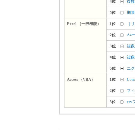
4位
複数
5位
期限
Excel （一般機能）
1位
［リ
2位
A4
3位
複数
4位
複数
5位
エク
Access （VBA）
1位
Co
2位
フィ
3位
cs