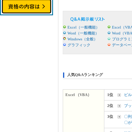
Excel（一般機能）
Excel（VB
Word（一般機能）
Word（VB
Windows（全般）
プログラミ
グラフィック
データベー
人気Q&Aランキング
Excel （VBA）
1位
ビル
2位
ブッ
3位
〇列
〇が