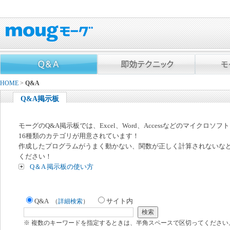
HOME
>
Q&A
Q&A掲示板
モーグのQ&A掲示板では、Excel、Word、Accessなどのマイクロソ
16種類のカテゴリが用意されています！
作成したプログラムがうまく動かない、関数が正しく計算されないな
ください！
Q＆A 掲示板の使い方
Q&A
サイト内
（
詳細検索
）
※ 複数のキーワードを指定するときは、半角スペースで区切ってください