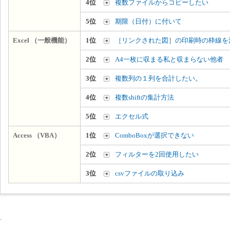
4位
複数ファイルからコピーしたい
5位
期限（日付）に付いて
Excel （一般機能）
1位
［リンクされた図］の印刷時の枠線を
2位
A4一枚に収まる私と収まらない他者
3位
複数列の１列を合計したい。
4位
複数shiftの集計方法
5位
エクセル式
Access （VBA）
1位
ComboBoxが選択できない
2位
フィルターを2回使用したい
3位
csvファイルの取り込み