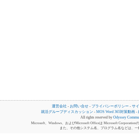
運営会社
-
お問い合せ
-
プライバシーポリシー
-
サ
就活グループディスカッション
-
MOS Word 365対策動画
-
All rights reserved by
Odyssey Communi
Microsoft、Windows、およびMicrosoft Officeは Microsoft 
また、その他システム名、プログラム名などは、一