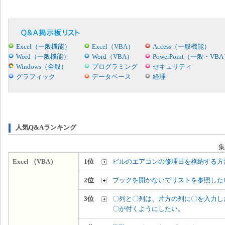
Excel（一般機能）
Excel（VBA）
Access（一般機能）
Word（一般機能）
Word（VBA）
PowerPoint（一般・VB
Windows（全般）
プログラミング
セキュリティ
グラフィック
データベース
経理
人気Q&Aランキング
集
Excel （VBA）
1位
ビルのエアコンの修理日を格納する方
2位
ブックを開かないでリストを参照した
3位
〇列と〇列は、片方の列に〇を入力し
〇が付くようにしたい。