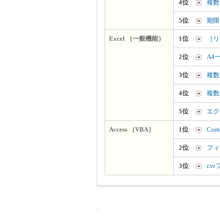
4位
複数
5位
期限
Excel （一般機能）
1位
［リ
2位
A4
3位
複数
4位
複数
5位
エク
Access （VBA）
1位
Co
2位
フィ
3位
cs