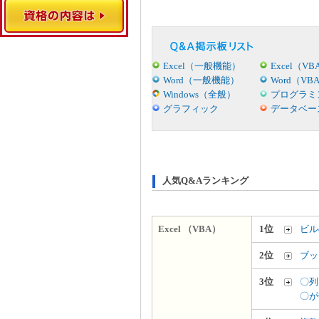
Excel（一般機能）
Excel（VB
Word（一般機能）
Word（VB
Windows（全般）
プログラミ
グラフィック
データベー
人気Q&Aランキング
Excel （VBA）
1位
ビル
2位
ブッ
3位
〇列
〇が