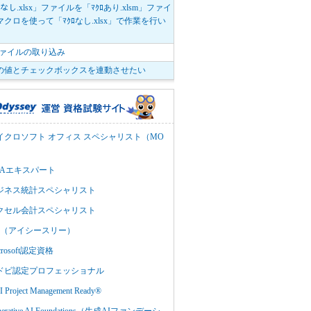
ﾛなし.xlsx」ファイルを「ﾏｸﾛあり.xlsm」ファイ
クロを使って「ﾏｸﾛなし.xlsx」で作業を行い
。
vファイルの取り込み
の値とチェックボックスを連動させたい
イクロソフト オフィス スペシャリスト（MO
BAエキスパート
ジネス統計スペシャリスト
クセル会計スペシャリスト
C3（アイシースリー）
crosoft認定資格
ドビ認定プロフェッショナル
 Project Management Ready®
nerative AI Foundations（生成AIファンデーシ