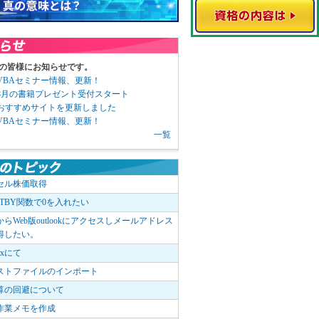
の皆様にお知らせです。
3 VBAセミナー情報、更新！
3 8月の書籍プレゼント受付スタート
6 おすすめサイトを更新しました
1 VBAセミナー情報、更新！
一覧
セル株価取得
OTBY関数で0を入れたい
elからWeb版outlookにアクセスしメールアドレス
得したい。
boxにて
ストファイルのインポート
算の回避について
作業メモを作成