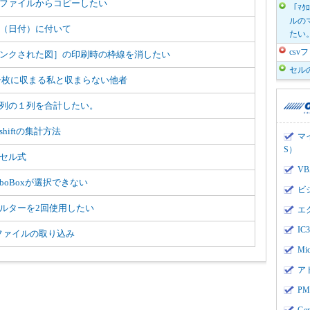
ファイルからコピーしたい
「ﾏｸ
ルのマ
（日付）に付いて
たい
cs
ンクされた図］の印刷時の枠線を消したい
セル
一枚に収まる私と収まらない他者
列の１列を合計したい。
shiftの集計方法
マ
S）
セル式
V
mboBoxが選択できない
ビ
ルターを2回使用したい
エ
I
vファイルの取り込み
Mi
ア
PMI
Ge