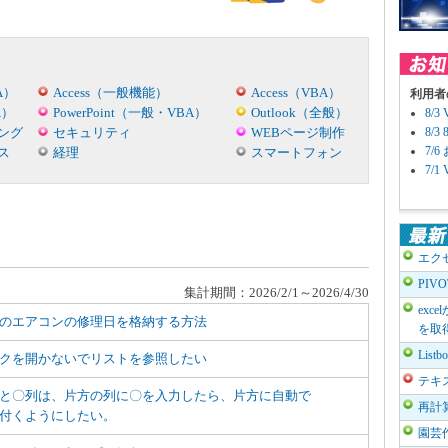
A）
Access（一般機能）
Access（VBA）
利用者
A）
PowerPoint（一般・VBA）
Outlook（全般）
8/
ング
セキュリティ
WEBページ制作
8/
7/
ス
経理
スマートフォン
7/
エク
PIV
集計期間：2026/2/1～2026/4/30
exc
のエアコンの修理日を格納する方法
を取
List
クを開かないでリストを参照したい
テキ
と〇列は、片方の列に〇を入力したら、片方に自動で
再計
付くようにしたい。
園芸