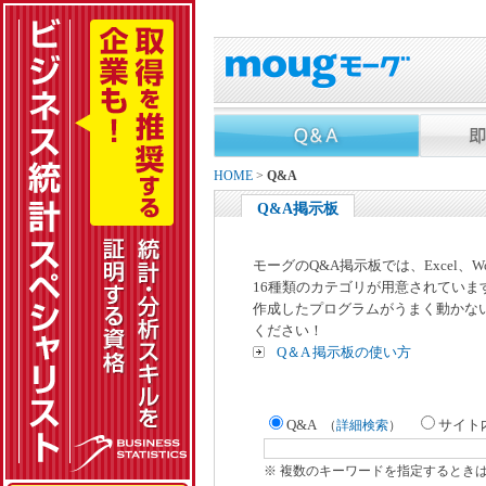
HOME
>
Q&A
Q&A掲示板
モーグのQ&A掲示板では、Excel、
16種類のカテゴリが用意されていま
作成したプログラムがうまく動かな
ください！
Q＆A 掲示板の使い方
Q&A
サイト
（
詳細検索
）
※ 複数のキーワードを指定するとき