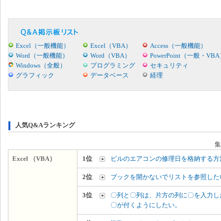
Excel（一般機能）
Excel（VBA）
Access（一般機能）
Word（一般機能）
Word（VBA）
PowerPoint（一般・VB
Windows（全般）
プログラミング
セキュリティ
グラフィック
データベース
経理
人気Q&Aランキング
集
Excel （VBA）
1位
ビルのエアコンの修理日を格納する方
2位
ブックを開かないでリストを参照した
3位
〇列と〇列は、片方の列に〇を入力し
〇が付くようにしたい。