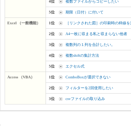
4位
複数ファイルからコピーしたい
5位
期限（日付）に付いて
Excel （一般機能）
1位
［リンクされた図］の印刷時の枠線を
2位
A4一枚に収まる私と収まらない他者
3位
複数列の１列を合計したい。
4位
複数shiftの集計方法
5位
エクセル式
Access （VBA）
1位
ComboBoxが選択できない
2位
フィルターを2回使用したい
3位
csvファイルの取り込み