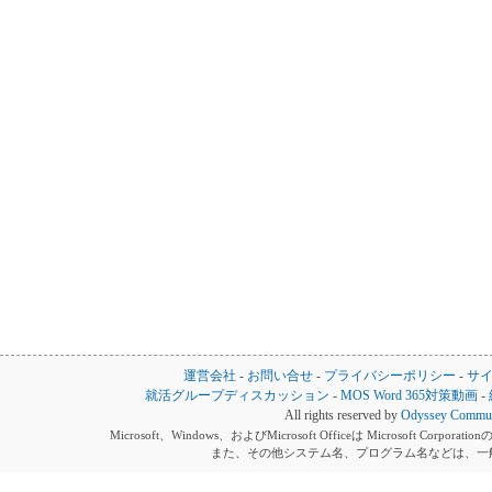
運営会社
-
お問い合せ
-
プライバシーポリシー
-
サ
就活グループディスカッション
-
MOS Word 365対策動画
-
All rights reserved by
Odyssey Communi
Microsoft、Windows、およびMicrosoft Officeは Microsoft 
また、その他システム名、プログラム名などは、一