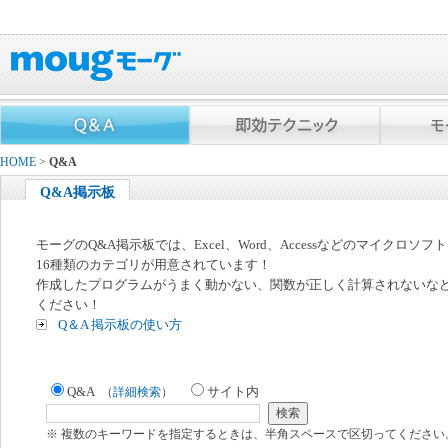
HOME
>
Q&A
Q&A掲示板
モーグのQ&A掲示板では、Excel、Word、Accessなどのマイクロソ
16種類のカテゴリが用意されています！
作成したプログラムがうまく動かない、関数が正しく計算されないな
ください！
Q＆A 掲示板の使い方
Q&A
サイト内
（
詳細検索
）
※ 複数のキーワードを指定するときは、半角スペースで区切ってください