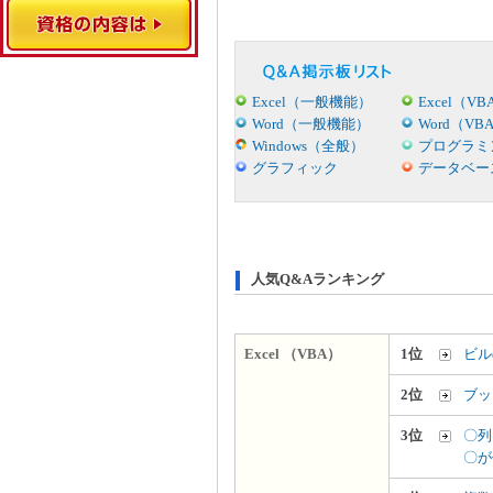
Excel（一般機能）
Excel（VB
Word（一般機能）
Word（VB
Windows（全般）
プログラミ
グラフィック
データベー
人気Q&Aランキング
Excel （VBA）
1位
ビル
2位
ブッ
3位
〇列
〇が