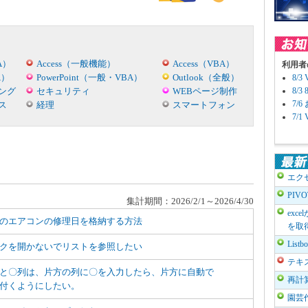
A）
Access（一般機能）
Access（VBA）
利用者
A）
PowerPoint（一般・VBA）
Outlook（全般）
8/
ング
セキュリティ
WEBページ制作
8/
7/
ス
経理
スマートフォン
7/
エク
PIV
集計期間：2026/2/1～2026/4/30
exc
のエアコンの修理日を格納する方法
を取
List
クを開かないでリストを参照したい
テキ
と〇列は、片方の列に〇を入力したら、片方に自動で
再計
付くようにしたい。
園芸