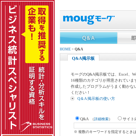
HOME
>
Q&A
Q&A掲示板
モーグのQ&A掲示板では、Excel、
16種類のカテゴリが用意されていま
作成したプログラムがうまく動かな
ください！
Q＆A 掲示板の使い方
Q&A
サイト
（
詳細検索
）
※ 複数のキーワードを指定するとき