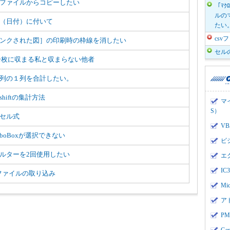
ファイルからコピーしたい
「ﾏｸ
ルのマ
（日付）に付いて
たい
cs
ンクされた図］の印刷時の枠線を消したい
セル
一枚に収まる私と収まらない他者
列の１列を合計したい。
shiftの集計方法
マ
S）
セル式
V
mboBoxが選択できない
ビ
ルターを2回使用したい
エ
I
vファイルの取り込み
Mi
ア
PMI
Ge