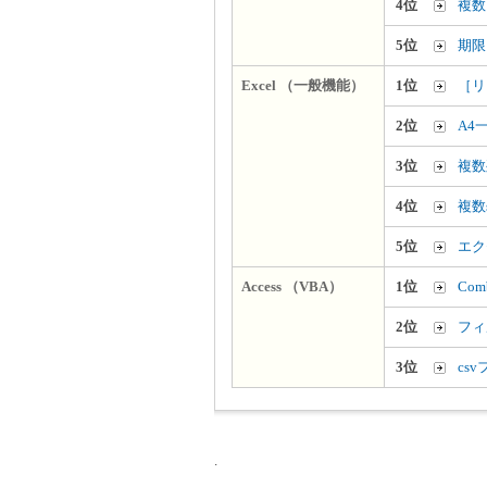
4位
複数
5位
期限
Excel （一般機能）
1位
［リ
2位
A4
3位
複数
4位
複数
5位
エク
Access （VBA）
1位
Co
2位
フィ
3位
cs