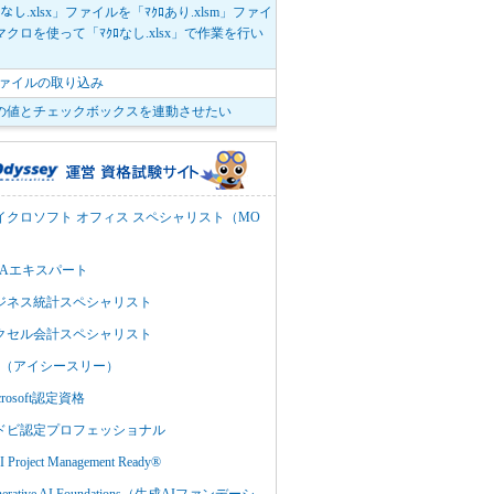
ﾛなし.xlsx」ファイルを「ﾏｸﾛあり.xlsm」ファイ
クロを使って「ﾏｸﾛなし.xlsx」で作業を行い
。
vファイルの取り込み
の値とチェックボックスを連動させたい
イクロソフト オフィス スペシャリスト（MO
BAエキスパート
ジネス統計スペシャリスト
クセル会計スペシャリスト
C3（アイシースリー）
crosoft認定資格
ドビ認定プロフェッショナル
 Project Management Ready®
nerative AI Foundations（生成AIファンデーシ