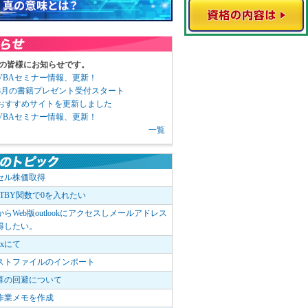
の皆様にお知らせです。
3 VBAセミナー情報、更新！
3 8月の書籍プレゼント受付スタート
6 おすすめサイトを更新しました
1 VBAセミナー情報、更新！
一覧
セル株価取得
OTBY関数で0を入れたい
elからWeb版outlookにアクセスしメールアドレス
得したい。
boxにて
ストファイルのインポート
算の回避について
作業メモを作成