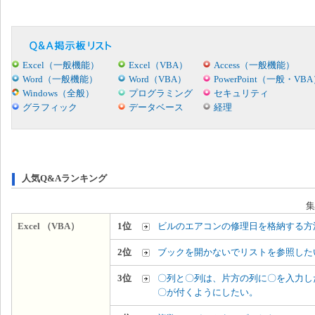
Excel（一般機能）
Excel（VBA）
Access（一般機能）
Word（一般機能）
Word（VBA）
PowerPoint（一般・VB
Windows（全般）
プログラミング
セキュリティ
グラフィック
データベース
経理
人気Q&Aランキング
集
Excel （VBA）
1位
ビルのエアコンの修理日を格納する方
2位
ブックを開かないでリストを参照した
3位
〇列と〇列は、片方の列に〇を入力し
〇が付くようにしたい。