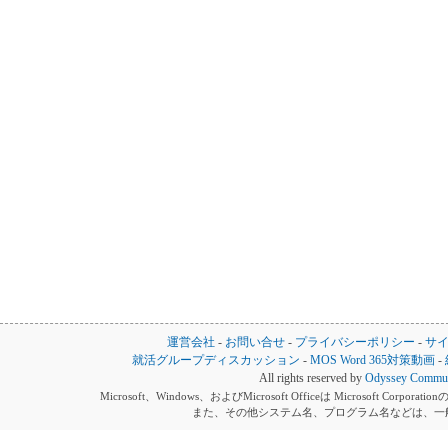
運営会社
-
お問い合せ
-
プライバシーポリシー
-
サ
就活グループディスカッション
-
MOS Word 365対策動画
-
All rights reserved by
Odyssey Communi
Microsoft、Windows、およびMicrosoft Officeは Microsoft 
また、その他システム名、プログラム名などは、一