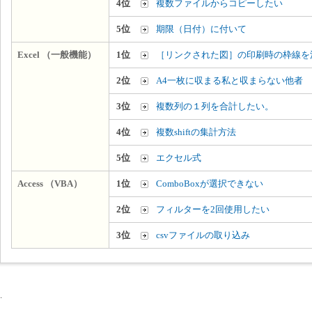
4位
複数ファイルからコピーしたい
5位
期限（日付）に付いて
Excel （一般機能）
1位
［リンクされた図］の印刷時の枠線を
2位
A4一枚に収まる私と収まらない他者
3位
複数列の１列を合計したい。
4位
複数shiftの集計方法
5位
エクセル式
Access （VBA）
1位
ComboBoxが選択できない
2位
フィルターを2回使用したい
3位
csvファイルの取り込み