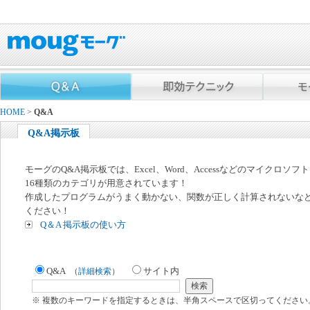
HOME
>
Q&A
Q&A掲示板
モーグのQ&A掲示板では、Excel、Word、Accessなどのマイクロソ
16種類のカテゴリが用意されています！
作成したプログラムがうまく動かない、関数が正しく計算されないな
ください！
Q＆A 掲示板の使い方
Q&A
サイト内
（
詳細検索
）
※ 複数のキーワードを指定するときは、半角スペースで区切ってください