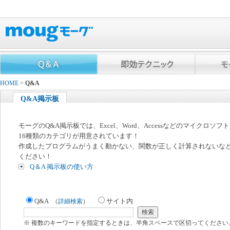
HOME
>
Q&A
Q&A掲示板
モーグのQ&A掲示板では、Excel、Word、Accessなどのマイクロソ
16種類のカテゴリが用意されています！
作成したプログラムがうまく動かない、関数が正しく計算されないな
ください！
Q＆A 掲示板の使い方
Q&A
サイト内
（
詳細検索
）
※ 複数のキーワードを指定するときは、半角スペースで区切ってください