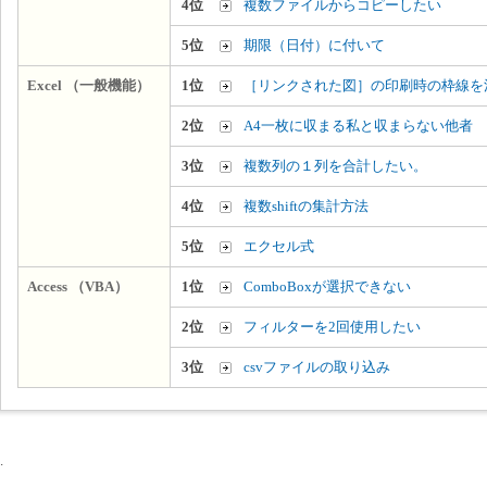
4位
複数ファイルからコピーしたい
5位
期限（日付）に付いて
Excel （一般機能）
1位
［リンクされた図］の印刷時の枠線を
2位
A4一枚に収まる私と収まらない他者
3位
複数列の１列を合計したい。
4位
複数shiftの集計方法
5位
エクセル式
Access （VBA）
1位
ComboBoxが選択できない
2位
フィルターを2回使用したい
3位
csvファイルの取り込み