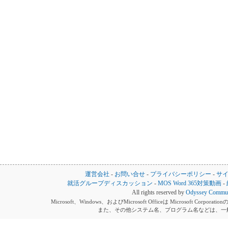
運営会社
-
お問い合せ
-
プライバシーポリシー
-
サ
就活グループディスカッション
-
MOS Word 365対策動画
-
All rights reserved by
Odyssey Communi
Microsoft、Windows、およびMicrosoft Officeは Microsoft 
また、その他システム名、プログラム名などは、一