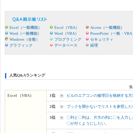
Excel（一般機能）
Excel（VBA）
Access（一般機能）
Word（一般機能）
Word（VBA）
PowerPoint（一般・VB
Windows（全般）
プログラミング
セキュリティ
グラフィック
データベース
経理
人気Q&Aランキング
集
Excel （VBA）
1位
ビルのエアコンの修理日を格納する方
2位
ブックを開かないでリストを参照した
3位
〇列と〇列は、片方の列に〇を入力し
〇が付くようにしたい。