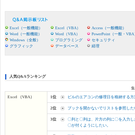
Excel（一般機能）
Excel（VBA）
Access（一般機能）
Word（一般機能）
Word（VBA）
PowerPoint（一般・VB
Windows（全般）
プログラミング
セキュリティ
グラフィック
データベース
経理
人気Q&Aランキング
集
Excel （VBA）
1位
ビルのエアコンの修理日を格納する方
2位
ブックを開かないでリストを参照した
3位
〇列と〇列は、片方の列に〇を入力し
〇が付くようにしたい。