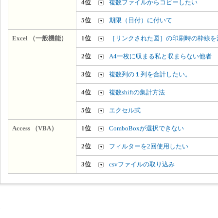
4位
複数ファイルからコピーしたい
5位
期限（日付）に付いて
Excel （一般機能）
1位
［リンクされた図］の印刷時の枠線を
2位
A4一枚に収まる私と収まらない他者
3位
複数列の１列を合計したい。
4位
複数shiftの集計方法
5位
エクセル式
Access （VBA）
1位
ComboBoxが選択できない
2位
フィルターを2回使用したい
3位
csvファイルの取り込み