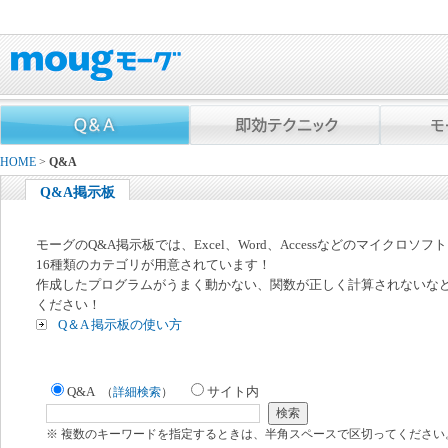
HOME
>
Q&A
Q&A掲示板
モーグのQ&A掲示板では、Excel、Word、Accessなどのマイクロソ
16種類のカテゴリが用意されています！
作成したプログラムがうまく動かない、関数が正しく計算されないな
ください！
Q＆A 掲示板の使い方
Q&A
サイト内
（
詳細検索
）
※ 複数のキーワードを指定するときは、半角スペースで区切ってください