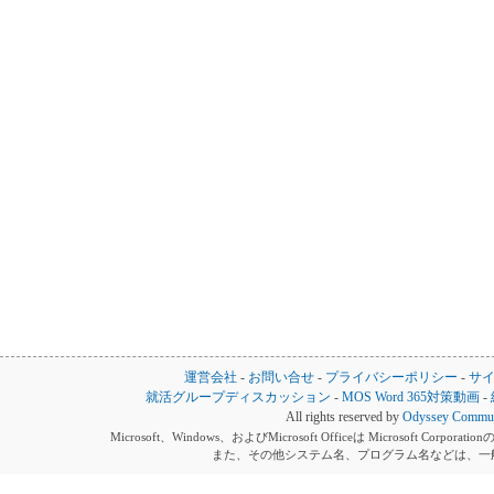
運営会社
-
お問い合せ
-
プライバシーポリシー
-
サ
就活グループディスカッション
-
MOS Word 365対策動画
-
All rights reserved by
Odyssey Communi
Microsoft、Windows、およびMicrosoft Officeは Microsoft 
また、その他システム名、プログラム名などは、一