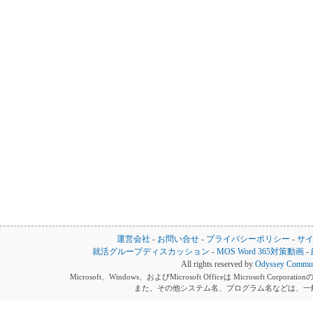
運営会社
-
お問い合せ
-
プライバシーポリシー
-
サ
就活グループディスカッション
-
MOS Word 365対策動画
-
All rights reserved by
Odyssey Communi
Microsoft、Windows、およびMicrosoft Officeは Microsoft 
また、その他システム名、プログラム名などは、一