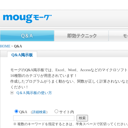
HOME
>
Q&A
Q&A掲示板
モーグのQ&A掲示板では、Excel、Word、Accessなどのマイクロソ
16種類のカテゴリが用意されています！
作成したプログラムがうまく動かない、関数が正しく計算されないな
ください！
Q＆A 掲示板の使い方
Q&A
サイト内
（
詳細検索
）
※ 複数のキーワードを指定するときは、半角スペースで区切ってください