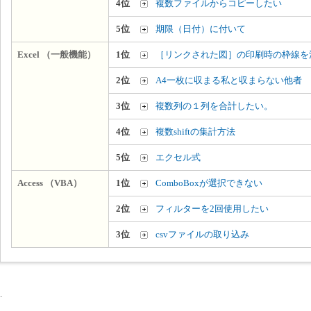
4位
複数ファイルからコピーしたい
5位
期限（日付）に付いて
Excel （一般機能）
1位
［リンクされた図］の印刷時の枠線を
2位
A4一枚に収まる私と収まらない他者
3位
複数列の１列を合計したい。
4位
複数shiftの集計方法
5位
エクセル式
Access （VBA）
1位
ComboBoxが選択できない
2位
フィルターを2回使用したい
3位
csvファイルの取り込み