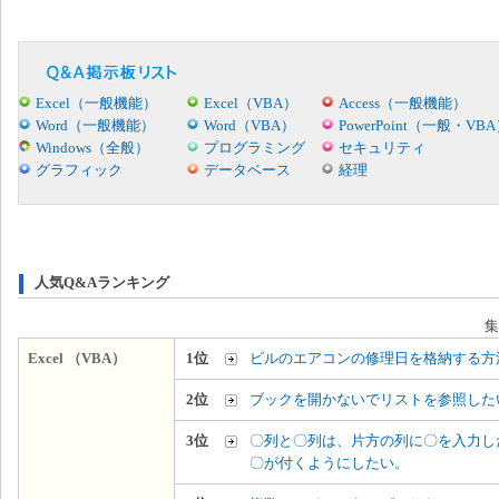
Excel（一般機能）
Excel（VBA）
Access（一般機能）
Word（一般機能）
Word（VBA）
PowerPoint（一般・VB
Windows（全般）
プログラミング
セキュリティ
グラフィック
データベース
経理
人気Q&Aランキング
集
Excel （VBA）
1位
ビルのエアコンの修理日を格納する方
2位
ブックを開かないでリストを参照した
3位
〇列と〇列は、片方の列に〇を入力し
〇が付くようにしたい。