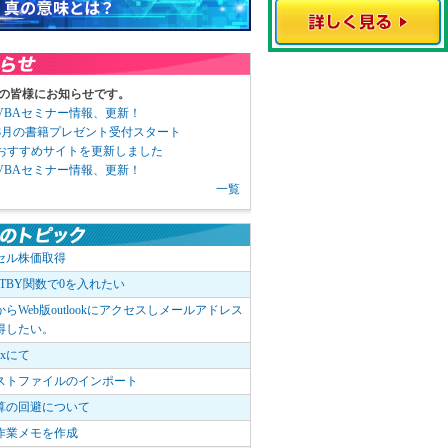
の皆様にお知らせです。
3 VBAセミナー情報、更新！
3 8月の書籍プレゼント受付スタート
6 おすすめサイトを更新しました
1 VBAセミナー情報、更新！
一覧
セル株価取得
OTBY関数で0を入れたい
elからWeb版outlookにアクセスしメールアドレス
得したい。
boxにて
ストファイルのインポート
算の回避について
作業メモを作成