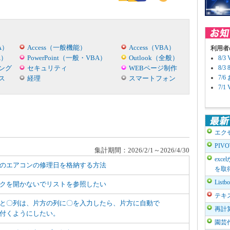
A）
Access（一般機能）
Access（VBA）
利用者
A）
PowerPoint（一般・VBA）
Outlook（全般）
8/
ング
セキュリティ
WEBページ制作
8/
7/
ス
経理
スマートフォン
7/
エク
PIV
集計期間：2026/2/1～2026/4/30
exc
のエアコンの修理日を格納する方法
を取
List
クを開かないでリストを参照したい
テキ
と〇列は、片方の列に〇を入力したら、片方に自動で
再計
付くようにしたい。
園芸