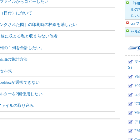
ファイルからコピーしたい
「ﾏｸ
ルのマ
（日付）に付いて
たい
cs
ンクされた図］の印刷時の枠線を消したい
セル
一枚に収まる私と収まらない他者
列の１列を合計したい。
shiftの集計方法
マ
S）
セル式
V
mboBoxが選択できない
ビ
ルターを2回使用したい
エ
I
vファイルの取り込み
Mi
ア
PMI
Ge