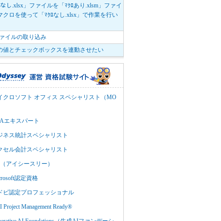
ﾛなし.xlsx」ファイルを「ﾏｸﾛあり.xlsm」ファイ
クロを使って「ﾏｸﾛなし.xlsx」で作業を行い
。
vファイルの取り込み
の値とチェックボックスを連動させたい
イクロソフト オフィス スペシャリスト（MO
BAエキスパート
ジネス統計スペシャリスト
クセル会計スペシャリスト
C3（アイシースリー）
crosoft認定資格
ドビ認定プロフェッショナル
 Project Management Ready®
nerative AI Foundations（生成AIファンデーシ