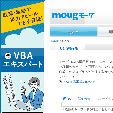
HOME
>
Q&A
Q&A掲示板
モーグのQ&A掲示板では、Excel、
16種類のカテゴリが用意されていま
作成したプログラムがうまく動かな
ください！
Q＆A 掲示板の使い方
Q&A
サイト
（
詳細検索
）
※ 複数のキーワードを指定するとき