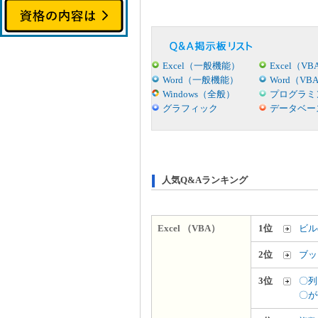
Excel（一般機能）
Excel（VB
Word（一般機能）
Word（VB
Windows（全般）
プログラミ
グラフィック
データベー
人気Q&Aランキング
Excel （VBA）
1位
ビル
2位
ブッ
3位
〇列
〇が