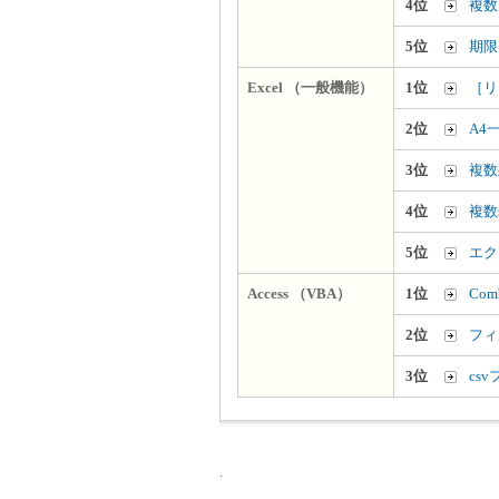
4位
複数
5位
期限
Excel （一般機能）
1位
［リ
2位
A4
3位
複数
4位
複数
5位
エク
Access （VBA）
1位
Co
2位
フィ
3位
cs