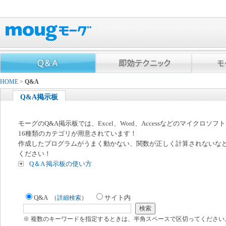
HOME
>
Q&A
Q&A掲示板
モーグのQ&A掲示板では、Excel、Word、Accessなどのマイクロソ
16種類のカテゴリが用意されています！
作成したプログラムがうまく動かない、関数が正しく計算されないな
ください！
Q＆A 掲示板の使い方
Q&A
サイト内
（
詳細検索
）
※ 複数のキーワードを指定するときは、半角スペースで区切ってください