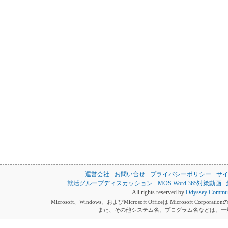
運営会社
-
お問い合せ
-
プライバシーポリシー
-
サ
就活グループディスカッション
-
MOS Word 365対策動画
-
All rights reserved by
Odyssey Communi
Microsoft、Windows、およびMicrosoft Officeは Microsoft 
また、その他システム名、プログラム名などは、一