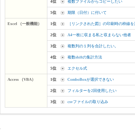
4位
複数ファイルからコピーしたい
5位
期限（日付）に付いて
Excel （一般機能）
1位
［リンクされた図］の印刷時の枠線を
2位
A4一枚に収まる私と収まらない他者
3位
複数列の１列を合計したい。
4位
複数shiftの集計方法
5位
エクセル式
Access （VBA）
1位
ComboBoxが選択できない
2位
フィルターを2回使用したい
3位
csvファイルの取り込み