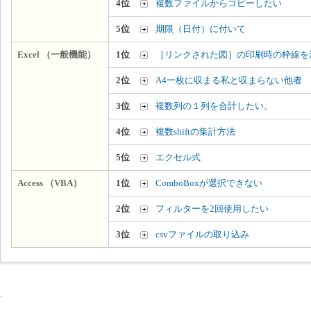
4位
複数ファイルからコピーしたい
5位
期限（日付）に付いて
Excel （一般機能）
1位
［リンクされた図］の印刷時の枠線を
2位
A4一枚に収まる私と収まらない他者
3位
複数列の１列を合計したい。
4位
複数shiftの集計方法
5位
エクセル式
Access （VBA）
1位
ComboBoxが選択できない
2位
フィルターを2回使用したい
3位
csvファイルの取り込み