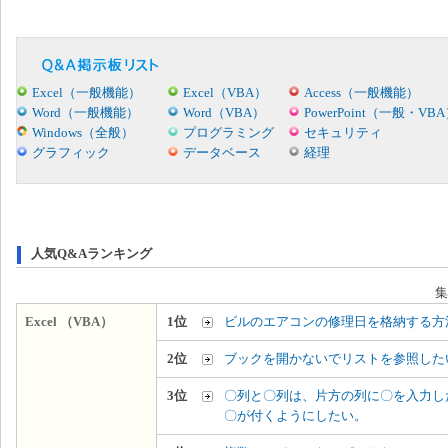
Excel（一般機能）
Excel（VBA）
Access（一般機能）
Word（一般機能）
Word（VBA）
PowerPoint（一般・VB
Windows（全般）
プログラミング
セキュリティ
グラフィック
データベース
経理
人気Q&Aランキング
集
Excel （VBA）
1位
ビルのエアコンの修理日を格納する方
2位
ブックを開かないでリストを参照した
3位
〇列と〇列は、片方の列に〇を入力し
〇が付くようにしたい。