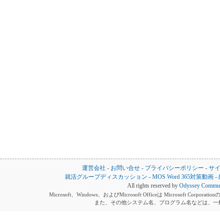
運営会社
-
お問い合せ
-
プライバシーポリシー
-
サ
就活グループディスカッション
-
MOS Word 365対策動画
-
All rights reserved by
Odyssey Communi
Microsoft、Windows、およびMicrosoft Officeは Microsoft 
また、その他システム名、プログラム名などは、一