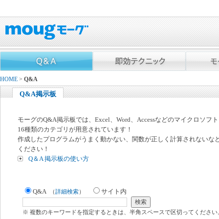
HOME
>
Q&A
Q&A掲示板
モーグのQ&A掲示板では、Excel、Word、Accessなどのマイクロソ
16種類のカテゴリが用意されています！
作成したプログラムがうまく動かない、関数が正しく計算されないな
ください！
Q＆A 掲示板の使い方
Q&A
サイト内
（
詳細検索
）
※ 複数のキーワードを指定するときは、半角スペースで区切ってください