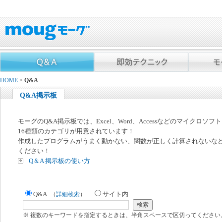
HOME
>
Q&A
Q&A掲示板
モーグのQ&A掲示板では、Excel、Word、Accessなどのマイクロソ
16種類のカテゴリが用意されています！
作成したプログラムがうまく動かない、関数が正しく計算されないな
ください！
Q＆A 掲示板の使い方
Q&A
サイト内
（
詳細検索
）
※ 複数のキーワードを指定するときは、半角スペースで区切ってください