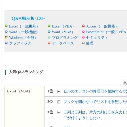
Excel（一般機能）
Excel（VBA）
Access（一般機能）
Word（一般機能）
Word（VBA）
PowerPoint（一般・VB
Windows（全般）
プログラミング
セキュリティ
グラフィック
データベース
経理
人気Q&Aランキング
集
Excel （VBA）
1位
ビルのエアコンの修理日を格納する方
2位
ブックを開かないでリストを参照した
3位
〇列と〇列は、片方の列に〇を入力し
〇が付くようにしたい。