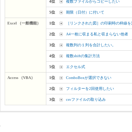
4位
複数ファイルからコピーしたい
5位
期限（日付）に付いて
Excel （一般機能）
1位
［リンクされた図］の印刷時の枠線を
2位
A4一枚に収まる私と収まらない他者
3位
複数列の１列を合計したい。
4位
複数shiftの集計方法
5位
エクセル式
Access （VBA）
1位
ComboBoxが選択できない
2位
フィルターを2回使用したい
3位
csvファイルの取り込み