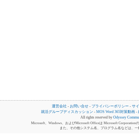
運営会社
-
お問い合せ
-
プライバシーポリシー
-
サ
就活グループディスカッション
-
MOS Word 365対策動画
-
All rights reserved by
Odyssey Communi
Microsoft、Windows、およびMicrosoft Officeは Microsoft 
また、その他システム名、プログラム名などは、一