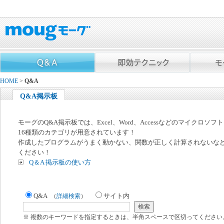
HOME
>
Q&A
Q&A掲示板
モーグのQ&A掲示板では、Excel、Word、Accessなどのマイクロソ
16種類のカテゴリが用意されています！
作成したプログラムがうまく動かない、関数が正しく計算されないな
ください！
Q＆A 掲示板の使い方
Q&A
サイト内
（
詳細検索
）
※ 複数のキーワードを指定するときは、半角スペースで区切ってください