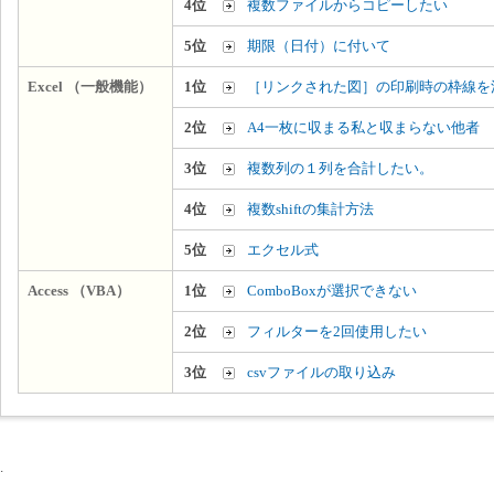
4位
複数ファイルからコピーしたい
5位
期限（日付）に付いて
Excel （一般機能）
1位
［リンクされた図］の印刷時の枠線を
2位
A4一枚に収まる私と収まらない他者
3位
複数列の１列を合計したい。
4位
複数shiftの集計方法
5位
エクセル式
Access （VBA）
1位
ComboBoxが選択できない
2位
フィルターを2回使用したい
3位
csvファイルの取り込み