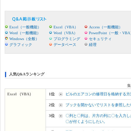
Excel（一般機能）
Excel（VBA）
Access（一般機能）
Word（一般機能）
Word（VBA）
PowerPoint（一般・VB
Windows（全般）
プログラミング
セキュリティ
グラフィック
データベース
経理
人気Q&Aランキング
集
Excel （VBA）
1位
ビルのエアコンの修理日を格納する方
2位
ブックを開かないでリストを参照した
3位
〇列と〇列は、片方の列に〇を入力し
〇が付くようにしたい。