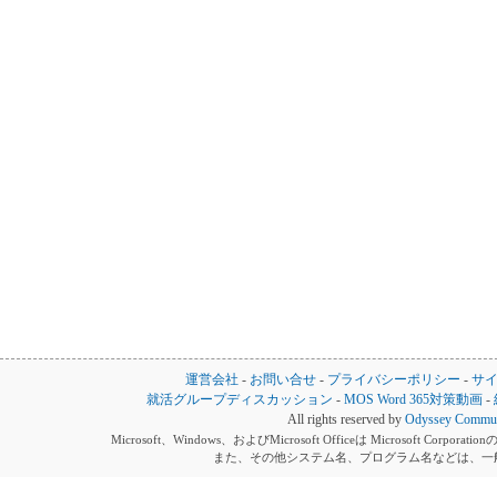
運営会社
-
お問い合せ
-
プライバシーポリシー
-
サ
就活グループディスカッション
-
MOS Word 365対策動画
-
All rights reserved by
Odyssey Communi
Microsoft、Windows、およびMicrosoft Officeは Microsoft 
また、その他システム名、プログラム名などは、一